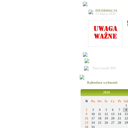
INFORMACJA
13 Marca 2020
Nasze kanały RSS
Kalendarz wydarzeń
2026
N
Pn
Wt
Śr
Cz
Pt
So
1
2
3
4
5
6
7
8
9
10
11
12
13
14
15
16
17
18
19
20
21
22
23
24
25
26
27
28
29
30
31