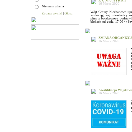
K O M U N I K A T
16 Marca 2020
Nie mam zdania
Wójt Gminy Niechanowo uprz
Zobacz wyniki
|
Głosuj
wodociągowej mieszkańcy so
pitną z beczkowozu podstawio
blokach od godz. 17.00 /-/ 
ZMIANA ORGANIZCJ
16 Marca 2020
Kwalifikacja Wojsk
16 Marca 2020