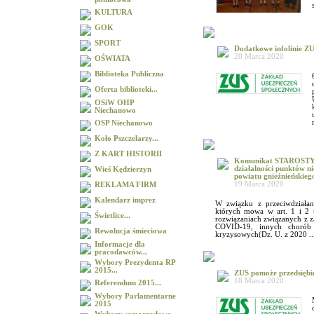
KULTURA
GOK
SPORT
Dodatkowe infolinie Z
20 Marca 2020
OŚWIATA
Biblioteka Publiczna
Oferta biblioteki...
OSiW OHP
Niechanowo
OSP Niechanowo
Koło Pszczelarzy...
Z KART HISTORII
Komunikat STAROSTY
działalności punktów n
Wieś Kędzierzyn
powiatu gnieźnieńskieg
19 Marca 2020
REKLAMA FIRM
Kalendarz imprez
W związku z przeciwdziała
których mowa w art. 1 i 2 
Świetlice...
rozwiązaniach związanych z z
COVID-19, innych chorób 
Rewolucja śmieciowa
kryzysowych(Dz. U. z 2020 ..
Informacje dla
pracodawców...
Wybory Prezydenta RP
2015...
ZUS pomoże przedsiębi
18 Marca 2020
Referendum 2015...
Wybory Parlamentarne
2015