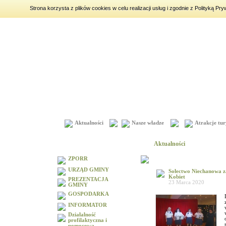
Strona korzysta z plików cookies w celu realizacji usług i zgodnie z Polityką 
sobota
8 sierpnia 2026
|
imieniny:
Iza, Cyprian, Dominik
Aktualności
Nasze władze
Atrakcje tur
Menu
Aktualności
ZPORR
URZĄD GMINY
Sołectwo Niechanowa za
Kobiet
PREZENTACJA
23 Marca 2020
GMINY
GOSPODARKA
INFORMATOR
Działalność
profilaktyczna i
pomocowa