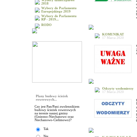
Wybory samorządowe
2018
Wybory do Parlamentu
Europejskiego 2019
Wybory do Parlamentu
RP - 2019...
RODO
KOMUNIKAT
17 Marca 2020
Galeria
Odczyty wodomierzy
Sonda
17 Marca 2020
Plany budowy ścieżek
rowerowych...
Czy jest Pan/Pani zwolennikiem
budowy ścieżek rowerowych
na terenie naszej gminy
(Gniezno-Niechanowo oraz
Niechanowo-Cielimowo)?
Tak
Nie