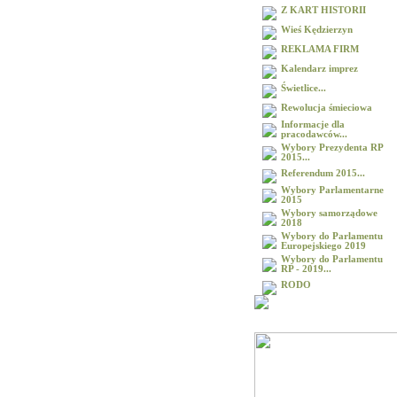
Z KART HISTORII
Wieś Kędzierzyn
REKLAMA FIRM
Kalendarz imprez
Świetlice...
Rewolucja śmieciowa
Informacje dla
pracodawców...
Wybory Prezydenta RP
2015...
Referendum 2015...
Wybory Parlamentarne
2015
Wybory samorządowe
2018
Wybory do Parlamentu
Europejskiego 2019
Wybory do Parlamentu
RP - 2019...
RODO
Galeria