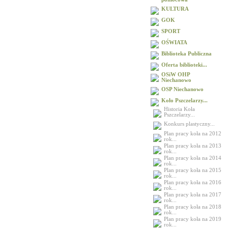
KULTURA
GOK
SPORT
OŚWIATA
Biblioteka Publiczna
Oferta biblioteki...
OSiW OHP
Niechanowo
OSP Niechanowo
Koło Pszczelarzy...
Historia Koła
Pszczelarzy...
Konkurs plastyczny...
Plan pracy koła na 2012
rok...
Plan pracy koła na 2013
rok...
Plan pracy koła na 2014
rok...
Plan pracy koła na 2015
rok...
Plan pracy koła na 2016
rok...
Plan pracy koła na 2017
rok...
Plan pracy koła na 2018
rok...
Plan pracy koła na 2019
rok...