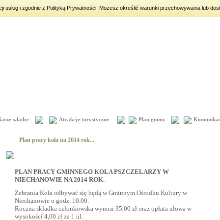
acji usług i zgodnie z Polityką Prywatności. Możesz określić warunki przechowywania lub dos
ieniny:
Sława, Jakub, Stefan
Nasze władze
Atrakcje turystyczne
Plan gminy
Komunikac
Plan pracy koła na 2014 rok...
PLAN PRACY GMINNEGO KOŁA PSZCZELARZY W
NIECHANOWIE NA 2014 ROK.
Zebrania Koła odbywać się będą w Gminnym Ośrodku Kultury w
Niechanowie o godz. 10.00.
Roczna składka członkowska wynosi 35,00 zł oraz opłata ulowa w
wysokości 4,00 zł za 1 ul.