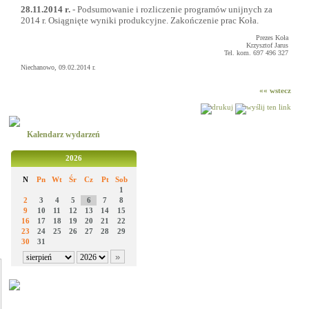
28.11.2014 r.
- Podsumowanie i rozliczenie programów unijnych za
2014 r. Osiągnięte wyniki produkcyjne. Zakończenie prac Koła.
Prezes Koła
Krzysztof Jarus
Tel. kom. 697 496 327
Niechanowo, 09.02.2014 r.
«« wstecz
Kalendarz wydarzeń
2026
N
Pn
Wt
Śr
Cz
Pt
Sob
1
2
3
4
5
6
7
8
9
10
11
12
13
14
15
16
17
18
19
20
21
22
23
24
25
26
27
28
29
30
31