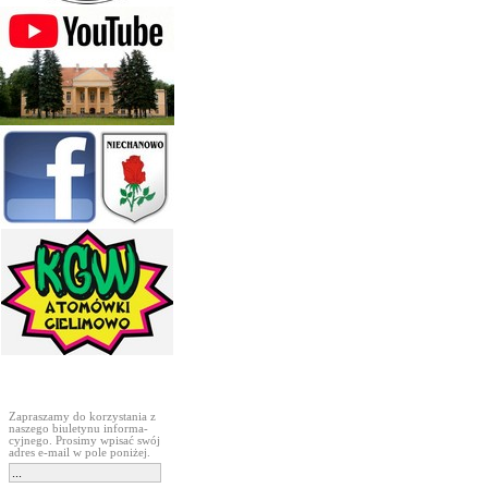
Subskrypcja
Zapraszamy do korzystania z
naszego biuletynu informa-
cyjnego. Prosimy wpisać swój
adres e-mail w pole poniżej.