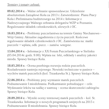
Terminy i tematy zebrań:
09.02.2014 r.
- Walne zebranie sprawozdawcze. Udzielenie
absolutorium Zarządowi Koła za 2013 r. Zatwierdzenie: Planu Pracy
Koła i Preliminarza budżetowego na 2014 r. Informacje z
Nadzwyczajnego Walnego zebrania delegatów WZP w Poznaniu.
Regulowanie składek członkowskich, ulowych i OC.
16.03.2014 r.
- Problemy pszczelarstwa na terenie Gminy Niechanowo -
Wójt Gminy. Aktualne zagadnienia z życia pszczół. Końcowe
regulowanie składek członkowskich i OC. Zamówienia na: matki
pszczele + wpłata, odk. pszcz. – zamów. wstępne.
13.04.2014 r.
- Informacje z XX Forum Pszczelarskiego w Sielinku
(05.04.2014r. godz. 9.00). Wpłata na: leki, odkłady i analizy jakości
miodu. Sprawy bieżące Koła.
18.05.2014 r.
- Ocena przebiegu rozwoju rodzin pszczelich.
Rozładowanie nastroju rojowego. Nowinki techniczne w pasiece –
wychów matek pszczelich (kol. Trzaskawka St.). Sprawy bieżące Koła.
22.06.2014 r.
- Problemy przy wymianie matek pszczelich.
Podsumowanie I miodobrania. Podkarmianie pobudzające – cele.
Wydawanie leków na walkę z warrozą – ocena skuteczności zabiegów.
Sprawy bieżące Koła.
28.09.2014 r.
- Wyniki oceny terenowej matek pszczelich – kol. St.
Trzaskawka. Informacje o nowych programach unijnych na 2015 r.
Podsumowanie II miodobrania. Sprawy bieżące Koła.