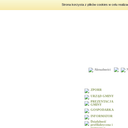
Strona korzysta z plików cookies w celu realiz
czwartek
6 sierpnia 2026
|
im
Aktualności
Menu
ZPORR
URZĄD GMINY
PREZENTACJA
GMINY
GOSPODARKA
INFORMATOR
Działalność
profilaktyczna i
pomocowa