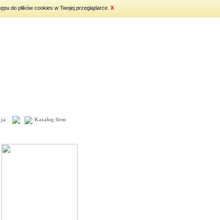
tępu do plików cookies w Twojej przeglądarce.
X
ja
Katalog firm
Mapa