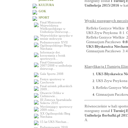
rozegrany został
I Turniej 
Unihokeja 2015/2016
w kat
KULTURA
GOK
SPORT
Wyniki rozegranych meczów 
Finał Mistrzostw
Województwa
Refleks Gorzyce Wielkie
Wielkopolskiego w
Unihokeja Dziewcząt...
UKS Zryw Przykona 8:1 
Wojewódzkie igrzyska w
Refleks Gorzyce Wielkie 
tenisie stołowym
Gimnazjum Paczkowo
0:
Podsumowanie XVII
Ogólnopolskiego Biegu
UKS Błyskawica Niechan
Niechana
Gimnazjum Paczkowo 3:4 R
Informacje dot.
korzystania z boisk
sportowych...
Finał Gimnazjady
2007/2008 w unihokeju
Klasyfikacja I Turnieju Eli
dziewcząt...
UKS Błyskawica Nie
Gala Sportu 2008
Festyn sportowy w
UKS Zryw Przykona 6
Czechowie
Finał szóstek piłkarskich
Refleks Gorzyce Wiel
2009...
Otwarcie Orlika w
Gimnazjum Paczkowo 
Cielimowie...
III Zimowa Spartakiada
Sołectw 2010...
Równocześnie w hali sport
Wyróżniający sportowcy
2009 roku...
rozegrany został
I Turniej 
XX Ogólnopolski Bieg
Unihokeja florbalki.pl 20
Niechana
A.
15 lat UKS Niechan...
Podsumowanie 2010