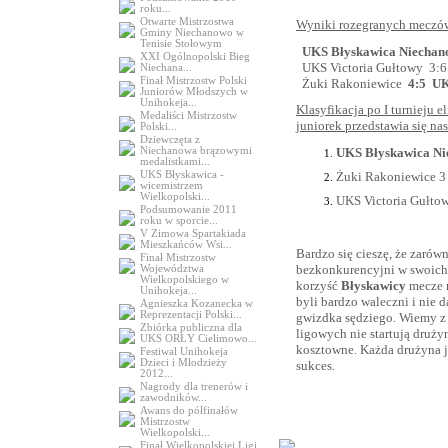
roku...
Otwarte Mistrzostwa
Wyniki rozegranych meczów 
Gminy Niechanowo w
Tenisie Stołowym
UKS Błyskawica Niecha
XXI Ogólnopolski Bieg
UKS Victoria Gułtowy 3:6
Niechana...
Finał Mistrzostw Polski
Żuki Rakoniewice
4:5 UK
Juniorów Młodszych w
Unihokeja...
Klasyfikacja po I turnieju
Medaliści Mistrzostw
juniorek przedstawia się na
Polski...
Dziewczęta z
UKS Błyskawica Nie
Niechanowa brązowymi
medalistkami...
Żuki Rakoniewice 3 
UKS Błyskawica -
wicemistrzem
Wielkopolski...
UKS Victoria Gułtow
Podsumowanie 2011
roku w sporcie...
V Zimowa Spartakiada
Mieszkańców Wsi...
Bardzo się cieszę, że zarówn
Finał Mistrzostw
bezkonkurencyjni w swoic
Województwa
Wielkopolskiego w
korzyść
Błyskawicy
mecze n
Unihokeja...
byli bardzo waleczni i nie 
Agnieszka Kozanecka w
Reprezentacji Polski...
gwizdka sędziego. Wiemy z
Zbiórka publiczna dla
ligowych nie startują druży
UKS ORŁY Cielimowo...
kosztowne. Każda drużyna j
Festiwal Unihokeja
Dzieci i Młodzieży
sukces.
2012...
Nagrody dla trenerów i
zawodników...
Awans do półfinałów
Mistrzostw
Wielkopolski...
Finał Wielkopolskiej Ligi