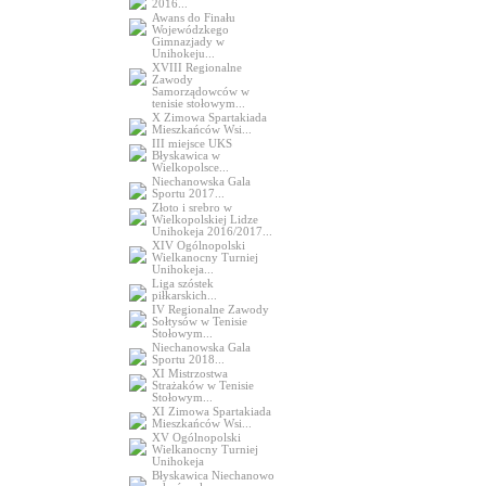
2016...
Awans do Finału
Wojewódzkego
Gimnazjady w
Unihokeju...
XVIII Regionalne
Zawody
Samorządowców w
tenisie stołowym...
X Zimowa Spartakiada
Mieszkańców Wsi...
III miejsce UKS
Błyskawica w
Wielkopolsce...
Niechanowska Gala
Sportu 2017...
Złoto i srebro w
Wielkopolskiej Lidze
Unihokeja 2016/2017...
XIV Ogólnopolski
Wielkanocny Turniej
Unihokeja...
Liga szóstek
piłkarskich...
IV Regionalne Zawody
Sołtysów w Tenisie
Stołowym...
Niechanowska Gala
Sportu 2018...
XI Mistrzostwa
Strażaków w Tenisie
Stołowym...
XI Zimowa Spartakiada
Mieszkańców Wsi...
XV Ogólnopolski
Wielkanocny Turniej
Unihokeja
Błyskawica Niechanowo