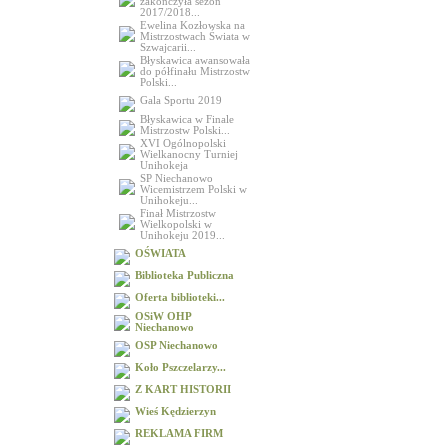
zakończyła sezon
2017/2018...
Ewelina Kozłowska na
Mistrzostwach Świata w
Szwajcarii...
Błyskawica awansowała
do półfinału Mistrzostw
Polski...
Gala Sportu 2019
Błyskawica w Finale
Mistrzostw Polski...
XVI Ogólnopolski
Wielkanocny Turniej
Unihokeja
SP Niechanowo
Wicemistrzem Polski w
Unihokeju...
Finał Mistrzostw
Wielkopolski w
Unihokeju 2019...
OŚWIATA
Biblioteka Publiczna
Oferta biblioteki...
OSiW OHP
Niechanowo
OSP Niechanowo
Koło Pszczelarzy...
Z KART HISTORII
Wieś Kędzierzyn
REKLAMA FIRM