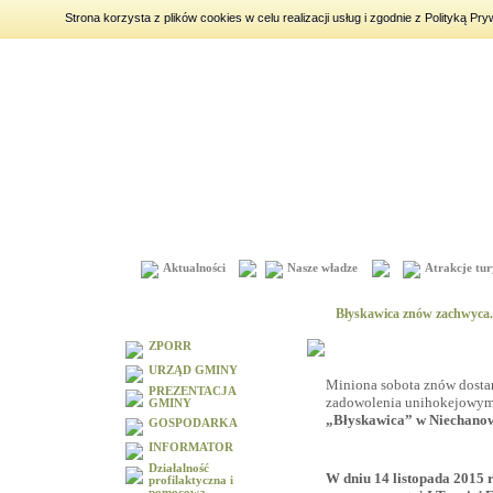
Strona korzysta z plików cookies w celu realizacji usług i zgodnie z Polityką 
piątek
7 sierpnia 2026
|
imieniny:
Dorota, Konrad, Kajetan
Aktualności
Nasze władze
Atrakcje tur
Menu
Błyskawica znów zachwyca..
ZPORR
URZĄD GMINY
Miniona sobota znów dostarc
PREZENTACJA
zadowolenia unihokejowy
GMINY
„Błyskawica” w Niechano
GOSPODARKA
INFORMATOR
Działalność
W dniu 14 listopada 2015 r
profilaktyczna i
pomocowa