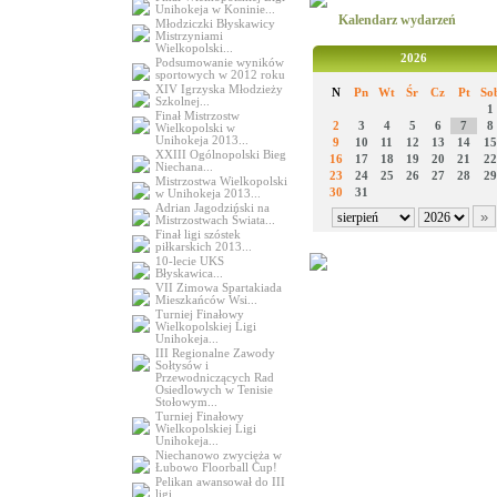
Unihokeja w Koninie...
Kalendarz wydarzeń
Młodziczki Błyskawicy
Mistrzyniami
Wielkopolski...
2026
Podsumowanie wyników
sportowych w 2012 roku
XIV Igrzyska Młodzieży
N
Pn
Wt
Śr
Cz
Pt
So
Szkolnej...
1
Finał Mistrzostw
2
3
4
5
6
7
8
Wielkopolski w
Unihokeja 2013...
9
10
11
12
13
14
15
XXIII Ogólnopolski Bieg
16
17
18
19
20
21
22
Niechana...
23
24
25
26
27
28
29
Mistrzostwa Wielkopolski
30
31
w Unihokeja 2013...
Adrian Jagodziński na
Mistrzostwach Świata...
Finał ligi szóstek
piłkarskich 2013...
10-lecie UKS
Błyskawica...
VII Zimowa Spartakiada
Mieszkańców Wsi...
Turniej Finałowy
Wielkopolskiej Ligi
Unihokeja...
III Regionalne Zawody
Sołtysów i
Przewodniczących Rad
Osiedlowych w Tenisie
Stołowym...
Turniej Finałowy
Wielkopolskiej Ligi
Unihokeja...
Niechanowo zwycięża w
Łubowo Floorball Cup!
Pelikan awansował do III
ligi...