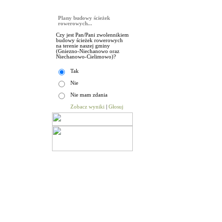
Sonda
Plany budowy ścieżek
rowerowych...
Czy jest Pan/Pani zwolennikiem
budowy ścieżek rowerowych
na terenie naszej gminy
(Gniezno-Niechanowo oraz
Niechanowo-Cielimowo)?
Tak
Nie
Nie mam zdania
Zobacz wyniki
|
Głosuj
Aktualności
|
Sesje Rady Gminy
|
Budżet Gminy
|
Urz
© Gmina Niechanowo |
on line:
1
odwiedzin:
5214731