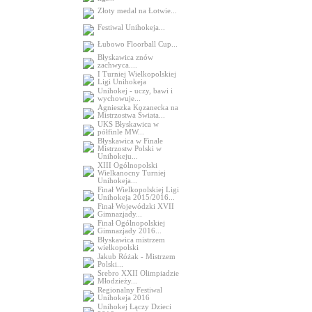
Złoty medal na Łotwie...
Festiwal Unihokeja...
Łubowo Floorball Cup...
Błyskawica znów
zachwyca....
I Turniej Wielkopolskiej
Ligi Unihokeja
Unihokej - uczy, bawi i
wychowuje...
Agnieszka Kozanecka na
Mistrzostwa Świata...
UKS Błyskawica w
półfinle MW...
Błyskawica w Finale
Mistrzostw Polski w
Unihokeju...
XIII Ogólnopolski
Wielkanocny Turniej
Unihokeja...
Finał Wielkopolskiej Ligi
Unihokeja 2015/2016...
Finał Wojewódzki XVII
Gimnazjady...
Finał Ogólnopolskiej
Gimnazjady 2016...
Błyskawica mistrzem
wielkopolski
Jakub Różak - Mistrzem
Polski...
Srebro XXII Olimpiadzie
Młodzieży...
Regionalny Festiwal
Unihokeja 2016
Unihokej Łączy Dzieci