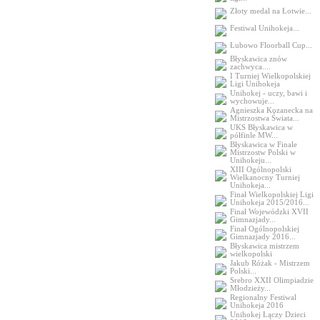
Złoty medal na Łotwie...
Festiwal Unihokeja...
Łubowo Floorball Cup...
Błyskawica znów
zachwyca....
I Turniej Wielkopolskiej
Ligi Unihokeja
Unihokej - uczy, bawi i
wychowuje...
Agnieszka Kozanecka na
Mistrzostwa Świata...
UKS Błyskawica w
półfinle MW...
Błyskawica w Finale
Mistrzostw Polski w
Unihokeju...
XIII Ogólnopolski
Wielkanocny Turniej
Unihokeja...
Finał Wielkopolskiej Ligi
Unihokeja 2015/2016...
Finał Wojewódzki XVII
Gimnazjady...
Finał Ogólnopolskiej
Gimnazjady 2016...
Błyskawica mistrzem
wielkopolski
Jakub Różak - Mistrzem
Polski...
Srebro XXII Olimpiadzie
Młodzieży...
Regionalny Festiwal
Unihokeja 2016
Unihokej Łączy Dzieci