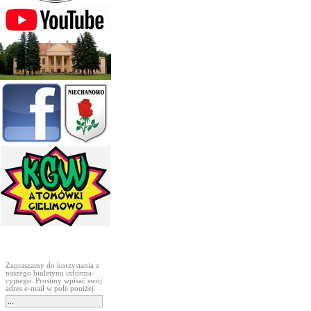
Subskrypcja
Zapraszamy do korzystania z
naszego biuletynu informa-
cyjnego. Prosimy wpisać swój
adres e-mail w pole poniżej.