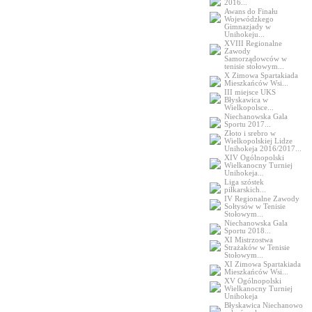
2016...
Awans do Finału
Wojewódzkego
Gimnazjady w
Unihokeju...
XVIII Regionalne
Zawody
Samorządowców w
tenisie stołowym...
X Zimowa Spartakiada
Mieszkańców Wsi...
III miejsce UKS
Błyskawica w
Wielkopolsce...
Niechanowska Gala
Sportu 2017...
Złoto i srebro w
Wielkopolskiej Lidze
Unihokeja 2016/2017...
XIV Ogólnopolski
Wielkanocny Turniej
Unihokeja...
Liga szóstek
piłkarskich...
IV Regionalne Zawody
Sołtysów w Tenisie
Stołowym...
Niechanowska Gala
Sportu 2018...
XI Mistrzostwa
Strażaków w Tenisie
Stołowym...
XI Zimowa Spartakiada
Mieszkańców Wsi...
XV Ogólnopolski
Wielkanocny Turniej
Unihokeja
Błyskawica Niechanowo