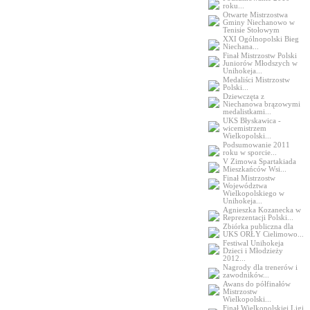
roku...
Otwarte Mistrzostwa
Gminy Niechanowo w
Tenisie Stołowym
XXI Ogólnopolski Bieg
Niechana...
Finał Mistrzostw Polski
Juniorów Młodszych w
Unihokeja...
Medaliści Mistrzostw
Polski...
Dziewczęta z
Niechanowa brązowymi
medalistkami...
UKS Błyskawica -
wicemistrzem
Wielkopolski...
Podsumowanie 2011
roku w sporcie...
V Zimowa Spartakiada
Mieszkańców Wsi...
Finał Mistrzostw
Województwa
Wielkopolskiego w
Unihokeja...
Agnieszka Kozanecka w
Reprezentacji Polski...
Zbiórka publiczna dla
UKS ORŁY Cielimowo...
Festiwal Unihokeja
Dzieci i Młodzieży
2012...
Nagrody dla trenerów i
zawodników...
Awans do półfinałów
Mistrzostw
Wielkopolski...
Finał Wielkopolskiej Ligi