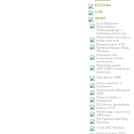
KULTURA
GOK
SPORT
Finał Mistrzostw
Województwa
Wielkopolskiego w
Unihokeja Dziewcząt...
Wojewódzkie igrzyska w
tenisie stołowym
Podsumowanie XVII
Ogólnopolskiego Biegu
Niechana
Informacje dot.
korzystania z boisk
sportowych...
Finał Gimnazjady
2007/2008 w unihokeju
dziewcząt...
Gala Sportu 2008
Festyn sportowy w
Czechowie
Finał szóstek piłkarskich
2009...
Otwarcie Orlika w
Cielimowie...
III Zimowa Spartakiada
Sołectw 2010...
Wyróżniający sportowcy
2009 roku...
XX Ogólnopolski Bieg
Niechana
15 lat UKS Niechan...
Podsumowanie 2010