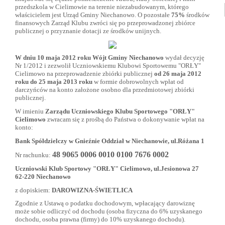
przedszkola w Cielimowie na terenie niezabudowanym, którego
właścicielem jest Urząd Gminy Niechanowo. O pozostałe
75%
środków
finansowych Zarząd Klubu zwróci się po przeprowadzonej zbiórce
publicznej o przyznanie dotacji ze środków unijnych.
W dniu 10 maja 2012 roku Wójt Gminy Niechanowo
wydał decyzję
Nr 1/2012 i zezwolił Uczniowskiemu Klubowi Sportowemu "ORŁY"
Cielimowo na przeprowadzenie zbiórki publicznej
od 26 maja 2012
roku do 25 maja 2013 roku
w formie dobrowolnych wpłat od
darczyńców na konto założone osobno dla przedmiotowej zbiórki
publicznej.
W imieniu
Zarządu Uczniowskiego Klubu Sportowego "ORŁY"
Cielimowo
zwracam się z prośbą do Państwa o dokonywanie wpłat na
konto:
Bank Spółdzielczy w Gnieźnie Oddział w Niechanowie, ul.Różana 1
48 9065 0006 0010 0100 7676 0002
Nr rachunku:
Uczniowski Klub Sportowy "ORŁY" Cielimowo, ul.Jesionowa 27
62-220 Niechanowo
z dopiskiem:
DAROWIZNA-ŚWIETLICA
Zgodnie z Ustawą o podatku dochodowym, wpłacający darowiznę
może sobie odliczyć od dochodu (osoba fizyczna do 6% uzyskanego
dochodu, osoba prawna (firmy) do 10% uzyskanego dochodu).