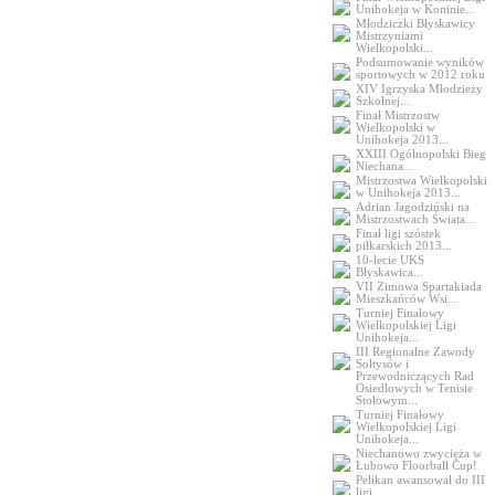
Unihokeja w Koninie...
Młodziczki Błyskawicy
Mistrzyniami
Wielkopolski...
Podsumowanie wyników
sportowych w 2012 roku
XIV Igrzyska Młodzieży
Szkolnej...
Finał Mistrzostw
Wielkopolski w
Unihokeja 2013...
XXIII Ogólnopolski Bieg
Niechana...
Mistrzostwa Wielkopolski
w Unihokeja 2013...
Adrian Jagodziński na
Mistrzostwach Świata...
Finał ligi szóstek
piłkarskich 2013...
10-lecie UKS
Błyskawica...
VII Zimowa Spartakiada
Mieszkańców Wsi...
Turniej Finałowy
Wielkopolskiej Ligi
Unihokeja...
III Regionalne Zawody
Sołtysów i
Przewodniczących Rad
Osiedlowych w Tenisie
Stołowym...
Turniej Finałowy
Wielkopolskiej Ligi
Unihokeja...
Niechanowo zwycięża w
Łubowo Floorball Cup!
Pelikan awansował do III
ligi...