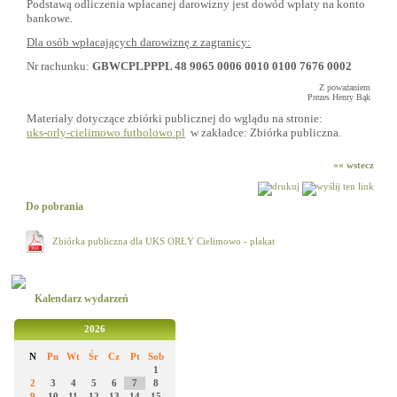
Podstawą odliczenia wpłacanej darowizny jest dowód wpłaty na konto
bankowe.
Dla osób wpłacających darowiznę z zagranicy:
Nr rachunku:
GBWCPLPPPL 48 9065 0006 0010 0100 7676 0002
Z poważaniem
Prezes Henry Bąk
Materiały dotyczące zbiórki publicznej do wglądu na stronie:
uks-orly-cielimowo.futbolowo.pl
w zakładce: Zbiórka publiczna.
«« wstecz
Do pobrania
Zbiórka publiczna dla UKS ORŁY Cielimowo - plakat
Kalendarz wydarzeń
2026
N
Pn
Wt
Śr
Cz
Pt
Sob
1
2
3
4
5
6
7
8
9
10
11
12
13
14
15