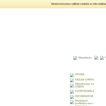
Strona korzysta z plików cookies w celu realiz
piątek
7 sierpnia 2026
|
imien
Aktualności
Menu
ZPORR
URZĄD GMINY
PREZENTACJA
GMINY
GOSPODARKA
INFORMATOR
Działalność
profilaktyczna i
pomocowa