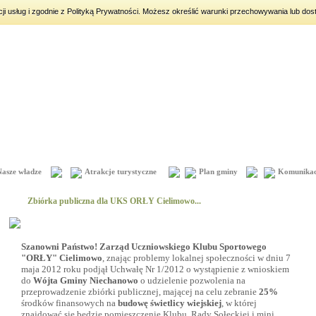
acji usług i zgodnie z Polityką Prywatności. Możesz określić warunki przechowywania lub dos
iny:
Dorota, Konrad, Kajetan
Nasze władze
Atrakcje turystyczne
Plan gminy
Komunikac
Zbiórka publiczna dla UKS ORŁY Cielimowo...
Szanowni Państwo!
Zarząd Uczniowskiego Klubu Sportowego
"ORŁY" Cielimowo
, znając problemy lokalnej społeczności w dniu 7
maja 2012 roku podjął Uchwałę Nr 1/2012 o wystąpienie z wnioskiem
do
Wójta Gminy Niechanowo
o udzielenie pozwolenia na
przeprowadzenie zbiórki publicznej, mającej na celu zebranie
25%
środków finansowych na
budowę świetlicy wiejskiej
, w której
znajdować się będzie pomieszczenie Klubu, Rady Sołeckiej i mini