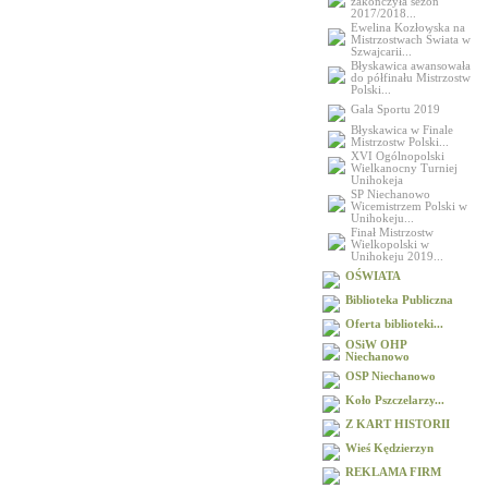
zakończyła sezon
2017/2018...
Ewelina Kozłowska na
Mistrzostwach Świata w
Szwajcarii...
Błyskawica awansowała
do półfinału Mistrzostw
Polski...
Gala Sportu 2019
Błyskawica w Finale
Mistrzostw Polski...
XVI Ogólnopolski
Wielkanocny Turniej
Unihokeja
SP Niechanowo
Wicemistrzem Polski w
Unihokeju...
Finał Mistrzostw
Wielkopolski w
Unihokeju 2019...
OŚWIATA
Biblioteka Publiczna
Oferta biblioteki...
OSiW OHP
Niechanowo
OSP Niechanowo
Koło Pszczelarzy...
Z KART HISTORII
Wieś Kędzierzyn
REKLAMA FIRM