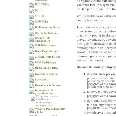
do wykonywania określonej p
września 1991 r. o systemie 
KULTURA
2016 r. poz. 35, 64, 195 i 6
GOK
Wniosek składa się oddziel
SPORT
Gminy Niechanowo.
OŚWIATA
Jeżeli umowa o pracę w ce
Biblioteka Publiczna
rozwiązana z przyczyn niez
Oferta biblioteki...
pracownik podjął naukę za
OSiW OHP
przygotowania zawodowego 
Niechanowo
kwotę dofinansowania dziel
OSP Niechanowo
proporcjonalnie do liczby 
Koło Pszczelarzy...
zawodu. Dofinansowanie nie
umowa o pracę w celu przy
Z KART HISTORII
z winy pracodawcy.
Wieś Kędzierzyn
Do wniosku należy dołączy
REKLAMA FIRM
dokumentów potwier
Kalendarz imprez
prowadząca w imieni
Świetlice...
pracodawcy posiada
przygotowania zawo
Rewolucja śmieciowa
potwierdzeniem zatr
Informacje dla
umowy o pracę zawa
pracodawców...
przygotowania zaw
Dla pracodawców
kształcących
dyplomu, świadectwa
młodocianych
młodociany pracown
pracowników...
przyuczenie do wyko
Wybory Prezydenta RP
2015...
świadectwa pracy m