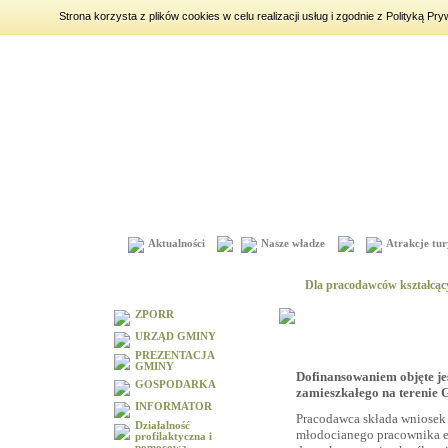
Strona korzysta z plików cookies w celu realizacji usług i zgodnie z Polityką 
sobota
8 sierpnia 2026
|
imieniny:
Iza, Cyprian, Dominik
Aktualności
Nasze władze
Atrakcje tur
Menu
Dla pracodawców kształcąc
ZPORR
URZĄD GMINY
PREZENTACJA
GMINY
Dofinansowaniem objęte je
GOSPODARKA
zamieszkałego na terenie
INFORMATOR
Pracodawca składa wniosek 
Działalność
młodocianego pracownika e
profilaktyczna i
pomocowa