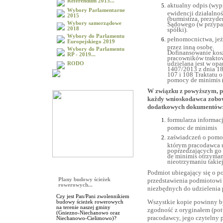
Referendum 2015...
aktualny odpis (wyp
Wybory Parlamentarne
ewidencji działalno
2015
(burmistrza, prezyde
Sądowego (w przypa
Wybory samorządowe
spółki).
2018
Wybory do Parlamentu
pełnomocnictwa, jeż
Europejskiego 2019
przez inną osobę.
Wybory do Parlamentu
Dofinansowanie kos
RP - 2019...
pracowników traktow
udzielana jest w opa
RODO
1407/2013 z dnia 18 
107 i 108 Traktatu 
pomocy de minimis (D
Galeria
W związku z powyższym, p
każdy wnioskodawca zobow
dodatkowych dokumentów
formularza informacj
pomoc de minimis
zaświadczeń o pomo
którym pracodawca u
poprzedzających go 
de minimis otrzyman
nieotrzymaniu takie
Sonda
Podmiot ubiegający się o p
przedstawienia podmiotowi
Plany budowy ścieżek
rowerowych...
niezbędnych do udzielenia
Czy jest Pan/Pani zwolennikiem
Wszystkie kopie powinny b
budowy ścieżek rowerowych
na terenie naszej gminy
zgodność z oryginałem (pot
(Gniezno-Niechanowo oraz
pracodawcy, jego czytelny 
Niechanowo-Cielimowo)?