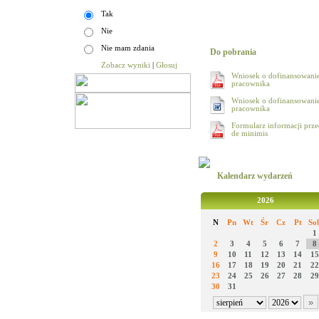
Tak
Nie
Nie mam zdania
Do pobrania
Zobacz wyniki
|
Głosuj
Wniosek o dofinansowanie
pracownika
Wniosek o dofinansowanie
pracownika
Formularz informacji prz
de minimis
Kalendarz wydarzeń
2026
N
Pn
Wt
Śr
Cz
Pt
So
1
2
3
4
5
6
7
8
9
10
11
12
13
14
15
16
17
18
19
20
21
22
23
24
25
26
27
28
29
30
31