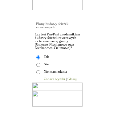
Sonda
Plany budowy ścieżek
rowerowych...
Czy jest Pan/Pani zwolennikiem
budowy ścieżek rowerowych
na terenie naszej gminy
(Gniezno-Niechanowo oraz
Niechanowo-Cielimowo)?
Tak
Nie
Nie mam zdania
Zobacz wyniki
|
Głosuj