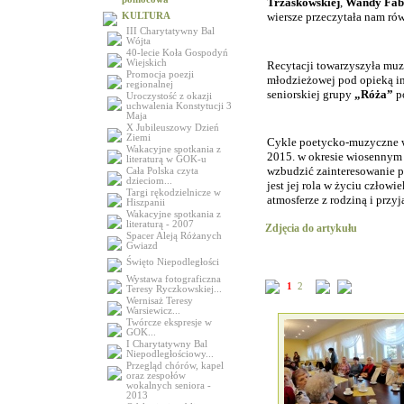
Trzaskowskiej
,
Wandy Fab
wiersze przeczytała nam ró
KULTURA
III Charytatywny Bal
Wójta
40-lecie Koła Gospodyń
Wiejskich
Recytacji towarzyszyła muz
Promocja poezji
młodzieżowej pod opieką i
regionalnej
seniorskiej grupy
„Róża”
p
Uroczystość z okazji
uchwalenia Konstytucji 3
Maja
X Jubileuszowy Dzień
Ziemi
Cykle poetycko-muzyczne w
Wakacyjne spotkania z
2015. w okresie wiosennym 
literaturą w GOK-u
wzbudzić zainteresowanie p
Cała Polska czyta
dzieciom...
jest jej rola w życiu człowi
Targi rękodzielnicze w
atmosferze z rodziną i przy
Hiszpanii
Wakacyjne spotkania z
literaturą - 2007
Zdjęcia do artykułu
Spacer Aleją Różanych
Gwiazd
Święto Niepodległości
Wystawa fotograficzna
1
2
Teresy Ryczkowskiej...
Wernisaż Teresy
Warsiewicz...
Twórcze ekspresje w
GOK...
I Charytatywny Bal
Niepodległościowy...
Przegląd chórów, kapel
oraz zespołów
wokalnych seniora -
2013