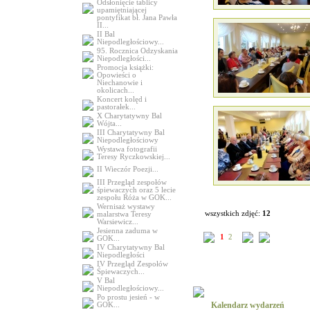
Odsłonięcie tablicy
upamiętniającej
pontyfikat bł. Jana Pawła
II...
II Bal
Niepodległościowy...
95. Rocznica Odzyskania
Niepodległości...
Promocja książki:
Opowieści o
Niechanowie i
okolicach...
Koncert kolęd i
pastorałek...
X Charytatywny Bal
Wójta...
III Charytatywny Bal
Niepodległościowy
Wystawa fotografii
Teresy Ryczkowskiej...
II Wieczór Poezji...
III Przegląd zespołów
śpiewaczych oraz 5 lecie
zespołu Róża w GOK...
Wernisaż wystawy
wszystkich zdjęć:
12
malarstwa Teresy
Warsiewicz...
Jesienna zaduma w
1
2
GOK...
IV Charytatywny Bal
Niepodległości
IV Przegląd Zespołów
Śpiewaczych...
V Bal
Niepodległościowy...
Po prostu jesień - w
Kalendarz wydarzeń
GOK...