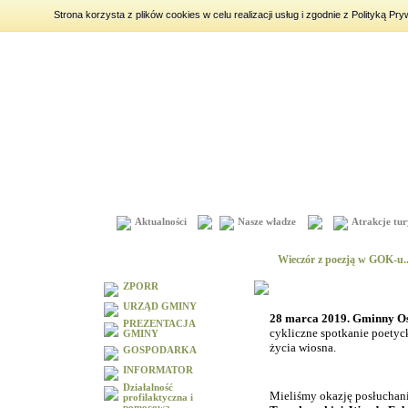
Strona korzysta z plików cookies w celu realizacji usług i zgodnie z Polityką 
sobota
8 sierpnia 2026
|
imieniny:
Iza, Cyprian, Dominik
Aktualności
Nasze władze
Atrakcje tur
Menu
Wieczór z poezją w GOK-u..
ZPORR
URZĄD GMINY
28 marca 2019. Gminny Oś
PREZENTACJA
cykliczne spotkanie poetyc
GMINY
życia wiosna.
GOSPODARKA
INFORMATOR
Działalność
Mieliśmy okazję posłuchania
profilaktyczna i
pomocowa