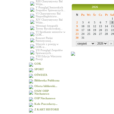
XIII Charytatywny Bal
Wójta...
2026
V Przegląd Seniorskich
Zespołów Śpiewaczych...
VI Charytatywny Bal
N
Pn
Wt
Śr
Cz
Pt
So
Niepodległościow...
1
XIV Charytatywny Bal
Wójta...
2
3
4
5
6
7
8
Wernisaż fotografii
9
10
11
12
13
14
15
Teresy Ryczkowskiej...
16
17
18
19
20
21
22
VI Spotkanie seniorów w
23
24
25
26
27
28
29
GOK...
30
31
Koncert Pieśni
Patriotycznej...
Wieczór z poezją w
GOK-u...
VII Przegląd Zespołów
Śpiewaczych...
VIII Edycja Wieczoru
Poezji
GOK
SPORT
OŚWIATA
Biblioteka Publiczna
Oferta biblioteki...
OSiW OHP
Niechanowo
OSP Niechanowo
Koło Pszczelarzy...
Z KART HISTORII