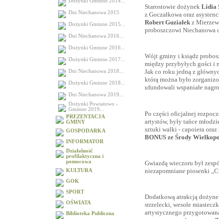
Dożynki Gminne 2014...
Starostowie dożynek
Lidia
Dni Niechanowa 2015
z Goczałkowa oraz asysten
Robert Guziałek
z Mierzew
Dożynki Gminne 2015...
proboszczowi Niechanowa c
Dni Niechanowa 2016...
Dożynki Gminne 2016...
Wójt gminy i ksiądz probosz
Dożynki Gminne 2017...
między przybyłych gości i
Jak co roku jedną z głównyc
Dni Niechanowa 2018...
którą można było zorganizo
Dożynki Gminne 2018...
ufundowali wspaniałe nagro
Dni Niechanowa 2019...
Dożynki Powiatowo -
Gminne 2019...
Po części oficjalnej rozpoc
PREZENTACJA
artystów, były tańce młodzi
GMINY
sztuki walki - capoiera ora
GOSPODARKA
BONUS ze Środy Wielkopo
INFORMATOR
Działalność
profilaktyczna i
pomocowa
Gwiazdą wieczoru był zesp
niezapomniane piosenki „C
KULTURA
GOK
SPORT
Dodatkową atrakcją dożynek 
OŚWIATA
strzelecki, wesołe miastecz
artystycznego przygotowana
Biblioteka Publiczna