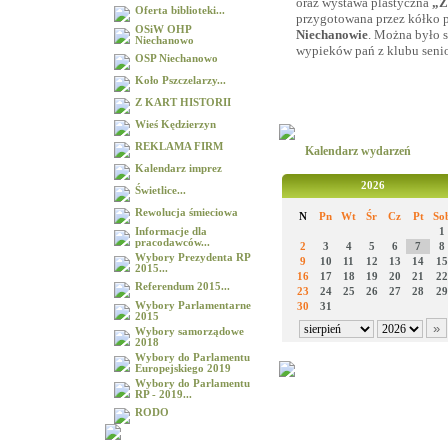
oraz wystawa plastyczna
„Z
Oferta biblioteki...
przygotowana przez kółko p
OSiW OHP
Niechanowie
. Można było 
Niechanowo
wypieków pań z klubu seni
OSP Niechanowo
Koło Pszczelarzy...
Z KART HISTORII
Wieś Kędzierzyn
REKLAMA FIRM
Kalendarz wydarzeń
Kalendarz imprez
2026
Świetlice...
Rewolucja śmieciowa
N
Pn
Wt
Śr
Cz
Pt
So
Informacje dla
1
pracodawców...
2
3
4
5
6
7
8
Wybory Prezydenta RP
9
10
11
12
13
14
15
2015...
16
17
18
19
20
21
22
Referendum 2015...
23
24
25
26
27
28
29
Wybory Parlamentarne
30
31
2015
Wybory samorządowe
2018
Wybory do Parlamentu
Europejskiego 2019
Wybory do Parlamentu
RP - 2019...
RODO