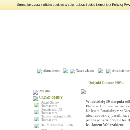
Strona korzysta z plików cookies w celu realizacji usług i zgodnie z Polityką 
piątek
7 sierpnia 2026
|
imieniny:
Dorota, Konrad, Kajetan
Aktualności
Nasze władze
Atrakcje tur
Menu
Dożynki Gminne 2009...
ZPORR
URZĄD GMINY
W niedzielę 30 sierpnia
odb
Urząd Gminy
Plonów
. Uroczystość rozpo
Niechanowo
Organizacja UG
Kościele Parafialnym w Nie
Niechanowo
niechanowskiej parafii
ks. 
Numery telefonów UG
parafii w Kędzierzynie
ks. 
Niechanowo
ks. Janem Walczakiem.
Dni Niechanowa - 2006