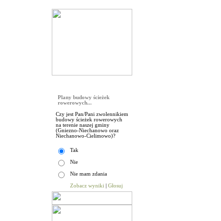
Galeria
Sonda
Plany budowy ścieżek
rowerowych...
Czy jest Pan/Pani zwolennikiem
budowy ścieżek rowerowych
na terenie naszej gminy
(Gniezno-Niechanowo oraz
Niechanowo-Cielimowo)?
Tak
Nie
Nie mam zdania
Zobacz wyniki
|
Głosuj