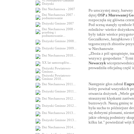
VI Powiatowo-Gminne
Dożynki
Dni Niechanowa - 2007
Po uroczystej mszy, barwny
dętej
OSP z Murowanej Go
Dni Niechanowa 2007 -
podsumowanie
rozpoczęła się główna cer
Dożynki Gminne 2007
Pod sceną stanęły symbole
rolników- wieńce dożynko
Dni Niechanowa 2008 -
przebieg i
były także wieńce przygot
podsumowanie...
Goczałkowo, Jarząbkowo i 
Dożynki Gminne 2008...
tegorocznych zbiorów przyn
w Niechanowie.
Dożynki Gminne 2009...
„Zboża z pól sprzątnięte, tr
Dni Niechanowa 2010...
wszyscy gospodarze.” Tymi
Nowaczyk
wiceprzewodnic
XX lat samorządów...
prowadziła oficjalną część 
Dożynki Powiatowo-
Gminne...
Dożynki Powiatowo-
Gminne 2010...
Następnie głos zabrał
Eugen
Dni Niechanowa 2011...
który powitał wszystkich pr
Dożynki Gminne 2011...
otwarcia dożynek „Wiele gm
strasznymi klęskami zarówn
Dni Niechanowa 2012...
burzowych. Naszą gminę te 
Dożynki Gminne 2012...
była sucha to późniejsze de
się dobrymi plonami, niest
Dni Niechanowa 2013...
jakie oferują podmioty skup
Dożynki Gminne 2013...
kilku lat." powiedział wójt
Dni Niechanowa 2014...