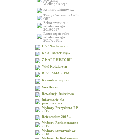
Powstania
Wielkopolskiego...
Konkurs lekturowy...
Tłusty Czwartek w OSiW
OHP...
Zakończenie roku
szkoleniowego
2016/2017
Rozpoczęcie roku
szkoleniowego
2017/2018...
OSP Niechanowo
Koło Pszczelarzy...
Z KART HISTORII
Wieś Kędzierzyn
REKLAMA FIRM
Kalendarz imprez
Świetlice...
Rewolucja śmieciowa
Informacje dla
pracodawców...
Wybory Prezydenta RP
2015...
Referendum 2015...
Wybory Parlamentarne
2015
Wybory samorządowe
2018
Wybory do Parlamentu