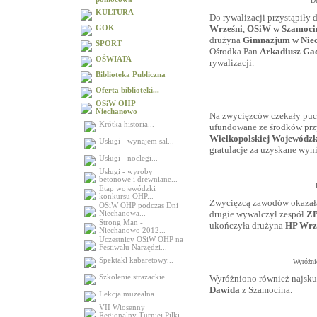
D
KULTURA
Do rywalizacji przystąpiły
Wrześni
,
OSiW w Szamoci
GOK
drużyna
Gimnazjum w Nie
SPORT
Ośrodka Pan
Arkadiusz Ga
OŚWIATA
rywalizacji.
Biblioteka Publiczna
Oferta biblioteki...
OSiW OHP
Niechanowo
Na zwycięzców czekały puc
Krótka historia...
ufundowane ze środków pr
Wielkopolskiej Wojewód
Usługi - wynajem sal...
gratulacje za uzyskane wyni
Usługi - noclegi...
Usługi - wyroby
betonowe i drewniane...
Etap wojewódzki
konkursu OHP...
Zwycięzcą zawodów okazał
OSiW OHP podczas Dni
drugie wywalczył zespół
ZP
Niechanowa...
Strong Man -
ukończyła drużyna
HP Wrz
Niechanowo 2012...
Uczestnicy OSiW OHP na
Festiwalu Narzędzi...
Spektakl kabaretowy...
Wyróżnio
Wyróżniono również najskut
Szkolenie strażackie...
Dawida
z Szamocina.
Lekcja muzealna...
VII Wiosenny
Regionalny Turniej Piłki