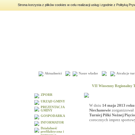
Strona korzysta z plików cookies w celu realizacji usług i zgodnie z Polityką 
niedziela
9 sierpnia 2026
|
imieniny:
Klara, Roman, Romuald
Aktualności
Nasze władze
Atrakcje tur
Menu
VII Wiosenny Regionalny Tu
ZPORR
URZĄD GMINY
W dniu
14 maja 2013 roku
PREZENTACJA
Niechanowie
zorganizował 
GMINY
Turniej Piłki Nożnej Pięci
GOSPODARKA
corocznych imprez sporto
INFORMATOR
Działalność
profilaktyczna i
pomocowa