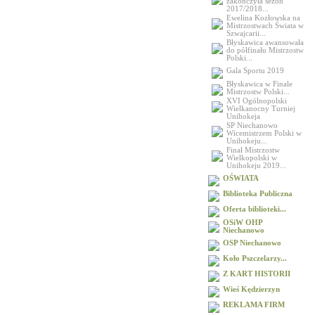
zakończyła sezon
2017/2018...
Ewelina Kozłowska na
Mistrzostwach Świata w
Szwajcarii...
Błyskawica awansowała
do półfinału Mistrzostw
Polski...
Gala Sportu 2019
Błyskawica w Finale
Mistrzostw Polski...
XVI Ogólnopolski
Wielkanocny Turniej
Unihokeja
SP Niechanowo
Wicemistrzem Polski w
Unihokeju...
Finał Mistrzostw
Wielkopolski w
Unihokeju 2019...
OŚWIATA
Biblioteka Publiczna
Oferta biblioteki...
OSiW OHP
Niechanowo
OSP Niechanowo
Koło Pszczelarzy...
Z KART HISTORII
Wieś Kędzierzyn
REKLAMA FIRM