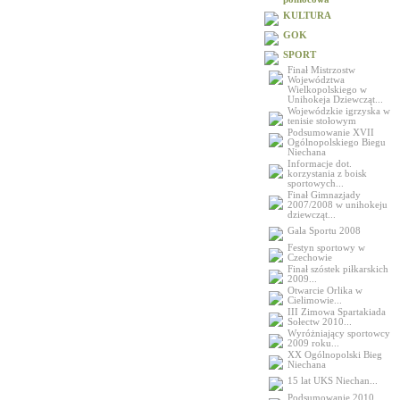
KULTURA
GOK
SPORT
Finał Mistrzostw
Województwa
Wielkopolskiego w
Unihokeja Dziewcząt...
Wojewódzkie igrzyska w
tenisie stołowym
Podsumowanie XVII
Ogólnopolskiego Biegu
Niechana
Informacje dot.
korzystania z boisk
sportowych...
Finał Gimnazjady
2007/2008 w unihokeju
dziewcząt...
Gala Sportu 2008
Festyn sportowy w
Czechowie
Finał szóstek piłkarskich
2009...
Otwarcie Orlika w
Cielimowie...
III Zimowa Spartakiada
Sołectw 2010...
Wyróżniający sportowcy
2009 roku...
XX Ogólnopolski Bieg
Niechana
15 lat UKS Niechan...
Podsumowanie 2010