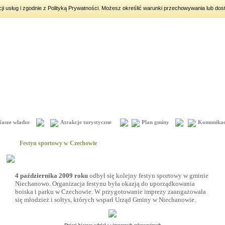
acji usług i zgodnie z Polityką Prywatności. Możesz określić warunki przechowywania lub dos
iny:
Dorota, Konrad, Kajetan
Nasze władze
Atrakcje turystyczne
Plan gminy
Komunikac
Festyn sportowy w Czechowie
4 października 2009 roku
odbył się kolejny festyn sportowy w gminie
Niechanowo. Organizacja festynu była okazją do uporządkowania
boiska i parku w Czechowie. W przygotowanie imprezy zaangażowała
się młodzież i sołtys, których wsparł Urząd Gminy w Niechanowie.