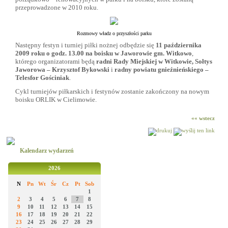
przeprowadzone w 2010 roku.
Rozmowy władz o przyszłości parku
Następny festyn i turniej piłki nożnej odbędzie się
11 października
2009 roku o godz. 13.00 na boisku w Jaworowie gm. Witkowo
,
którego organizatorami będą
radni Rady Miejskiej w Witkowie, Sołtys
Jaworowa – Krzysztof Bykowski
i
radny powiatu gnieźnieńskiego –
Telesfor Gościniak
.
Cykl turniejów piłkarskich i festynów zostanie zakończony na nowym
boisku ORLIK w Cielimowie.
«« wstecz
Kalendarz wydarzeń
2026
N
Pn
Wt
Śr
Cz
Pt
Sob
1
2
3
4
5
6
7
8
9
10
11
12
13
14
15
16
17
18
19
20
21
22
23
24
25
26
27
28
29