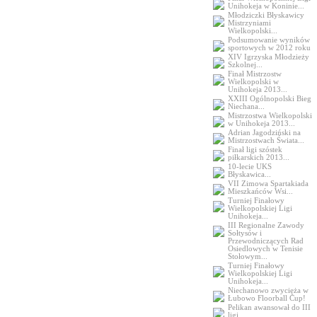
Unihokeja w Koninie...
Młodziczki Błyskawicy
Mistrzyniami
Wielkopolski...
Podsumowanie wyników
sportowych w 2012 roku
XIV Igrzyska Młodzieży
Szkolnej...
Finał Mistrzostw
Wielkopolski w
Unihokeja 2013...
XXIII Ogólnopolski Bieg
Niechana...
Mistrzostwa Wielkopolski
w Unihokeja 2013...
Adrian Jagodziński na
Mistrzostwach Świata...
Finał ligi szóstek
piłkarskich 2013...
10-lecie UKS
Błyskawica...
VII Zimowa Spartakiada
Mieszkańców Wsi...
Turniej Finałowy
Wielkopolskiej Ligi
Unihokeja...
III Regionalne Zawody
Sołtysów i
Przewodniczących Rad
Osiedlowych w Tenisie
Stołowym...
Turniej Finałowy
Wielkopolskiej Ligi
Unihokeja...
Niechanowo zwycięża w
Łubowo Floorball Cup!
Pelikan awansował do III
ligi...