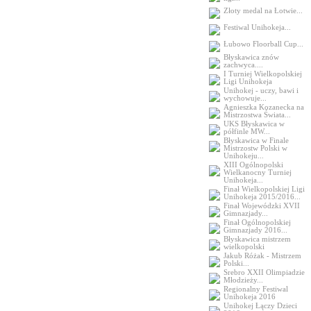
Złoty medal na Łotwie...
Festiwal Unihokeja...
Łubowo Floorball Cup...
Błyskawica znów
zachwyca....
I Turniej Wielkopolskiej
Ligi Unihokeja
Unihokej - uczy, bawi i
wychowuje...
Agnieszka Kozanecka na
Mistrzostwa Świata...
UKS Błyskawica w
półfinle MW...
Błyskawica w Finale
Mistrzostw Polski w
Unihokeju...
XIII Ogólnopolski
Wielkanocny Turniej
Unihokeja...
Finał Wielkopolskiej Ligi
Unihokeja 2015/2016...
Finał Wojewódzki XVII
Gimnazjady...
Finał Ogólnopolskiej
Gimnazjady 2016...
Błyskawica mistrzem
wielkopolski
Jakub Różak - Mistrzem
Polski...
Srebro XXII Olimpiadzie
Młodzieży...
Regionalny Festiwal
Unihokeja 2016
Unihokej Łączy Dzieci