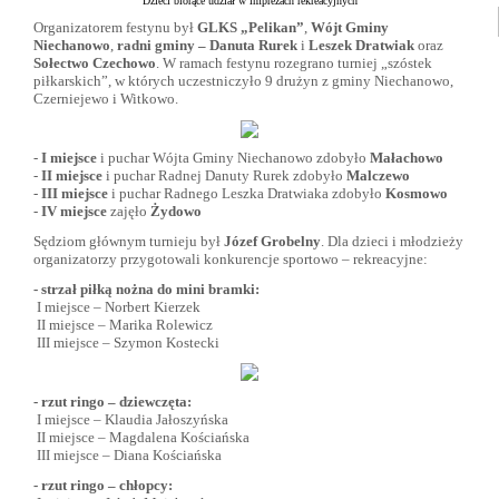
Dzieci biorące udział w imprezach rekreacyjnych
Organizatorem festynu był
GLKS „Pelikan”
,
Wójt Gminy
Niechanowo
,
radni gminy – Danuta Rurek
i
Leszek Dratwiak
oraz
Sołectwo Czechowo
. W ramach festynu rozegrano turniej „szóstek
piłkarskich”, w których uczestniczyło 9 drużyn z gminy Niechanowo,
Czerniejewo i Witkowo.
-
I miejsce
i puchar Wójta Gminy Niechanowo zdobyło
Małachowo
-
II miejsce
i puchar Radnej Danuty Rurek zdobyło
Malczewo
-
III miejsce
i puchar Radnego Leszka Dratwiaka zdobyło
Kosmowo
-
IV miejsce
zajęło
Żydowo
Sędziom głównym turnieju był
Józef Grobelny
. Dla dzieci i młodzieży
organizatorzy przygotowali konkurencje sportowo – rekreacyjne:
- strzał piłką nożna do mini bramki:
I miejsce – Norbert Kierzek
II miejsce – Marika Rolewicz
III miejsce – Szymon Kostecki
- rzut ringo – dziewczęta:
I miejsce – Klaudia Jałoszyńska
II miejsce – Magdalena Kościańska
III miejsce – Diana Kościańska
- rzut ringo – chłopcy: