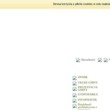
Strona korzysta z plików cookies w celu realiz
piątek
7 sierpnia 2026
|
imien
Aktualności
Menu
ZPORR
URZĄD GMINY
PREZENTACJA
GMINY
GOSPODARKA
INFORMATOR
Działalność
profilaktyczna i
pomocowa