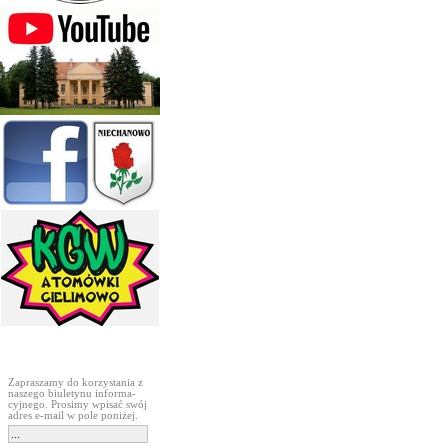
Subskrypcja
Zapraszamy do korzystania z
naszego biuletynu informa-
cyjnego. Prosimy wpisać swój
adres e-mail w pole poniżej.