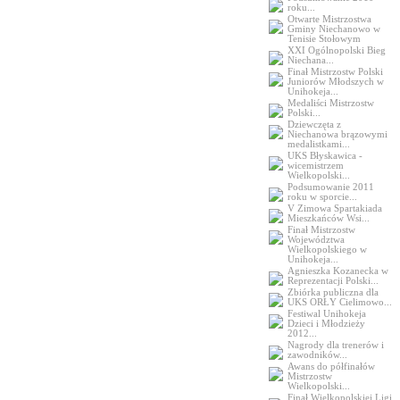
roku...
Otwarte Mistrzostwa
Gminy Niechanowo w
Tenisie Stołowym
XXI Ogólnopolski Bieg
Niechana...
Finał Mistrzostw Polski
Juniorów Młodszych w
Unihokeja...
Medaliści Mistrzostw
Polski...
Dziewczęta z
Niechanowa brązowymi
medalistkami...
UKS Błyskawica -
wicemistrzem
Wielkopolski...
Podsumowanie 2011
roku w sporcie...
V Zimowa Spartakiada
Mieszkańców Wsi...
Finał Mistrzostw
Województwa
Wielkopolskiego w
Unihokeja...
Agnieszka Kozanecka w
Reprezentacji Polski...
Zbiórka publiczna dla
UKS ORŁY Cielimowo...
Festiwal Unihokeja
Dzieci i Młodzieży
2012...
Nagrody dla trenerów i
zawodników...
Awans do półfinałów
Mistrzostw
Wielkopolski...
Finał Wielkopolskiej Ligi