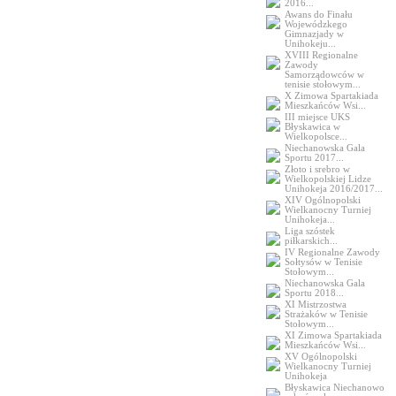
2016...
Awans do Finału
Wojewódzkego
Gimnazjady w
Unihokeju...
XVIII Regionalne
Zawody
Samorządowców w
tenisie stołowym...
X Zimowa Spartakiada
Mieszkańców Wsi...
III miejsce UKS
Błyskawica w
Wielkopolsce...
Niechanowska Gala
Sportu 2017...
Złoto i srebro w
Wielkopolskiej Lidze
Unihokeja 2016/2017...
XIV Ogólnopolski
Wielkanocny Turniej
Unihokeja...
Liga szóstek
piłkarskich...
IV Regionalne Zawody
Sołtysów w Tenisie
Stołowym...
Niechanowska Gala
Sportu 2018...
XI Mistrzostwa
Strażaków w Tenisie
Stołowym...
XI Zimowa Spartakiada
Mieszkańców Wsi...
XV Ogólnopolski
Wielkanocny Turniej
Unihokeja
Błyskawica Niechanowo