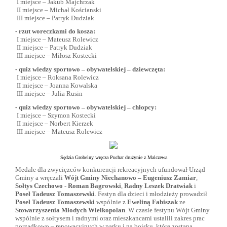
I miejsce – Jakub Majchrzak
II miejsce – Michał Kościanski
III miejsce – Patryk Dudziak
- rzut woreczkami do kosza:
I miejsce – Mateusz Rolewicz
II miejsce – Patryk Dudziak
III miejsce – Miłosz Kostecki
- quiz wiedzy sportowo – obywatelskiej – dziewczęta:
I miejsce – Roksana Rolewicz
II miejsce – Joanna Kowalska
III miejsce – Julia Rusin
- quiz wiedzy sportowo – obywatelskiej – chłopcy:
I miejsce – Szymon Kostecki
II miejsce – Norbert Kierzek
III miejsce – Mateusz Rolewicz
Sędzia Grobelny wręcza Puchar drużynie z Malczewa
Medale dla zwycięzców konkurencji rekreacyjnych ufundował Urząd
Gminy a wręczali
Wójt Gminy Niechanowo – Eugeniusz Zamiar
,
Sołtys Czechowo - Roman Bagrowski
,
Radny Leszek Dratwiak
i
Poseł Tadeusz Tomaszewski
. Festyn dla dzieci i młodzieży prowadził
Poseł Tadeusz Tomaszewski
wspólnie z
Eweliną Fabiszak
ze
Stowarzyszenia Młodych Wielkopolan
. W czasie festynu Wójt Gminy
wspólnie z sołtysem i radnymi oraz mieszkancami ustalili zakres prac
porządkowo – renowacyjnych w parku i na boisku, które zostaną