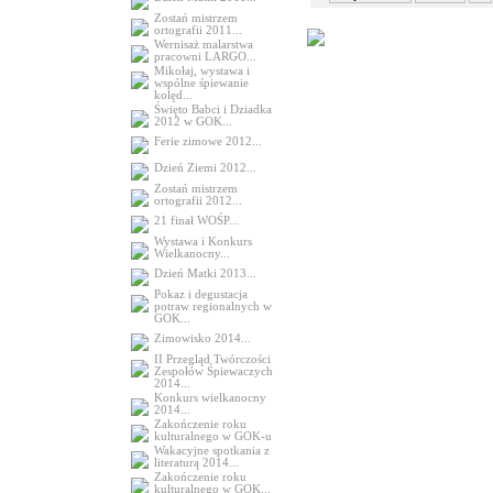
Zostań mistrzem
ortografii 2011...
Wernisaż malarstwa
pracowni LARGO...
Mikołaj, wystawa i
wspólne śpiewanie
kolęd...
Święto Babci i Dziadka
2012 w GOK...
Ferie zimowe 2012...
Dzień Ziemi 2012...
Zostań mistrzem
ortografii 2012...
21 finał WOŚP...
Wystawa i Konkurs
Wielkanocny...
Dzień Matki 2013...
Pokaz i degustacja
potraw regionalnych w
GOK...
Zimowisko 2014...
II Przegląd Twórczości
Zespołów Śpiewaczych
2014...
Konkurs wielkanocny
2014...
Zakończenie roku
kulturalnego w GOK-u
Wakacyjne spotkania z
literaturą 2014...
Zakończenie roku
kulturalnego w GOK...