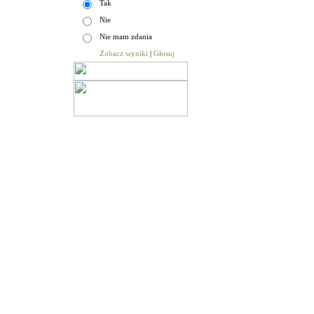
Tak
Nie
Nie mam zdania
Zobacz wyniki
|
Głosuj
Aktualności
|
Sesje Rady Gminy
|
Budżet Gminy
|
Urz
© Gmina Niechanowo |
on line:
2
odwiedzin:
5214747