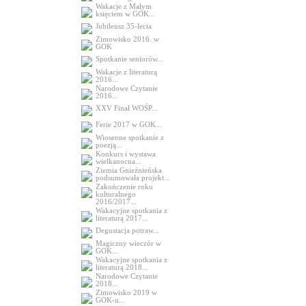
Wakacje z Małym
księciem w GOK...
Jubileusz 35-lecia
Zimowisko 2016. w
GOK
Spotkanie seniorów...
Wakacje z literaturą
2016...
Narodowe Czytanie
2016...
XXV Finał WOŚP...
Ferie 2017 w GOK...
Wiosenne spotkanie z
poezją...
Konkurs i wystawa
wielkanocna...
Ziemia Gnieźnieńska
podsumowała projekt...
Zakończenie roku
kulturalnego
2016/2017...
Wakacyjne spotkania z
literaturą 2017...
Degustacja potraw...
Magiczny wieczór w
GOK...
Wakacyjne spotkania z
literaturą 2018...
Narodowe Czytanie
2018...
Zimowisko 2019 w
GOK-u...