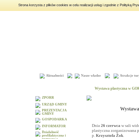
Strona korzysta z plików cookies w celu realizacji usług i zgodnie z Polityką 
sobota
8 sierpnia 2026
|
imieniny:
Iza, Cyprian, Dominik
Aktualności
Nasze władze
Atrakcje tur
Menu
Wystawa plastyczna w GO
ZPORR
URZĄD GMINY
Wystawa
PREZENTACJA
GMINY
GOSPODARKA
Dnia
26 czerwca
w sali wi
INFORMATOR
plastyczna zorganizowana p
Działalność
p.
Krzysztofa Żok
.
profilaktyczna i
pomocowa