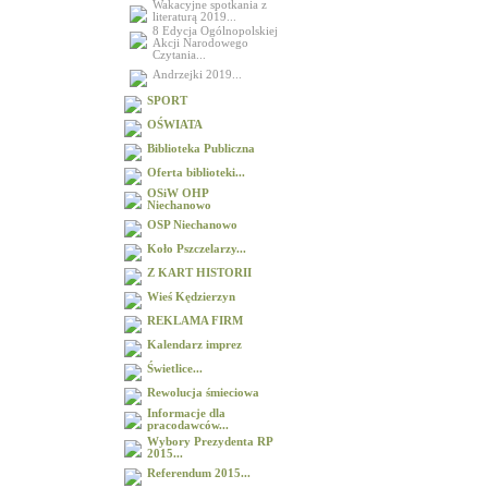
Wakacyjne spotkania z
literaturą 2019...
8 Edycja Ogólnopolskiej
Akcji Narodowego
Czytania...
Andrzejki 2019...
SPORT
OŚWIATA
Biblioteka Publiczna
Oferta biblioteki...
OSiW OHP
Niechanowo
OSP Niechanowo
Koło Pszczelarzy...
Z KART HISTORII
Wieś Kędzierzyn
REKLAMA FIRM
Kalendarz imprez
Świetlice...
Rewolucja śmieciowa
Informacje dla
pracodawców...
Wybory Prezydenta RP
2015...
Referendum 2015...