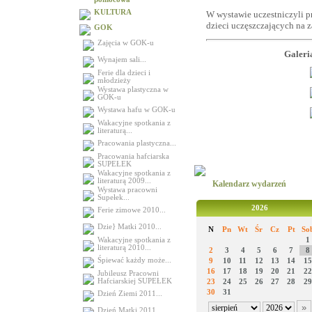
KULTURA
W wystawie uczestniczyli p
dzieci uczęszczających na 
GOK
Zajęcia w GOK-u
Galeri
Wynajem sali...
Ferie dla dzieci i
młodzieży
Wystawa plastyczna w
GOK-u
Wystawa hafu w GOK-u
Wakacyjne spotkania z
literaturą...
Pracowania plastyczna...
Pracowania hafciarska
SUPEŁEK
Wakacyjne spotkania z
literaturą 2009...
Kalendarz wydarzeń
Wystawa pracowni
Supełek...
2026
Ferie zimowe 2010...
Dzie} Matki 2010...
N
Pn
Wt
Śr
Cz
Pt
So
Wakacyjne spotkania z
1
literaturą 2010...
2
3
4
5
6
7
8
Śpiewać każdy może...
9
10
11
12
13
14
15
16
17
18
19
20
21
22
Jubileusz Pracowni
Hafciarskiej SUPEŁEK
23
24
25
26
27
28
29
30
31
Dzień Ziemi 2011...
Dzień Matki 2011...