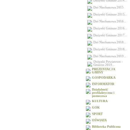
Dożynki Gminne 2014...
Dni Niechanowa 2015
Dożynki Gminne 2015...
Dni Niechanowa 2016...
Dożynki Gminne 2016...
Dożynki Gminne 2017...
Dni Niechanowa 2018...
Dożynki Gminne 2018...
Dni Niechanowa 2019...
Dożynki Powiatowo -
Gminne 2019...
PREZENTACJA
GMINY
GOSPODARKA
INFORMATOR
Działalność
profilaktyczna i
pomocowa
KULTURA
GOK
SPORT
OŚWIATA
Biblioteka Publiczna