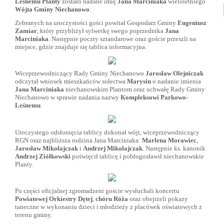
Leśnemu Planty
zostało nadane imię
Jana Marciniaka
wieloletniego
Wójta Gminy Niechanowo
.
Zebranych na uroczystości gości powitał Gospodarz Gminy
Eugeniusz
Zamiar
, który przybliżył sylwetkę swego poprzednika
Jana
Marciniaka
. Następnie poczty sztandarowe oraz goście przeszli na
miejsce, gdzie znajduje się tablica informacyjna.
Wiceprzewodniczący Rady Gminy Niechanowo
Jarosław Olejniczak
odczytał wniosek mieszkańców sołectwa
Marysin
o nadanie imienia
Jana Marciniaka
niechanowskim Plantom oraz uchwałę Rady Gminy
Niechanowo w sprawie nadania nazwy
Kompleksowi Parkowo-
Leśnemu
.
Uroczystego odsłonięcia tablicy dokonał wójt, wiceprzewodniczący
RGN oraz najbliższa rodzina Jana Marciniaka:
Marlena Morawiec
,
Jarosław Mikołajczak
i
Andrzej Mikołajczak
. Następnie ks. kanonik
Andrzej Ziółkowski
poświęcił tablicę i pobłogosławił niechanowskie
Planty.
Po części oficjalnej zgromadzeni goście wysłuchali koncertu
Powiatowej Orkiestry Dętej
,
chóru Róża
oraz obejrzeli pokazy
taneczne w wykonaniu dzieci i młodzieży z placówek oświatowych z
terenu gminy.