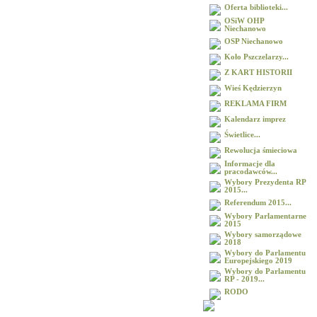
Oferta biblioteki...
OSiW OHP
Niechanowo
OSP Niechanowo
Koło Pszczelarzy...
Z KART HISTORII
Wieś Kędzierzyn
REKLAMA FIRM
Kalendarz imprez
Świetlice...
Rewolucja śmieciowa
Informacje dla
pracodawców...
Wybory Prezydenta RP
2015...
Referendum 2015...
Wybory Parlamentarne
2015
Wybory samorządowe
2018
Wybory do Parlamentu
Europejskiego 2019
Wybory do Parlamentu
RP - 2019...
RODO