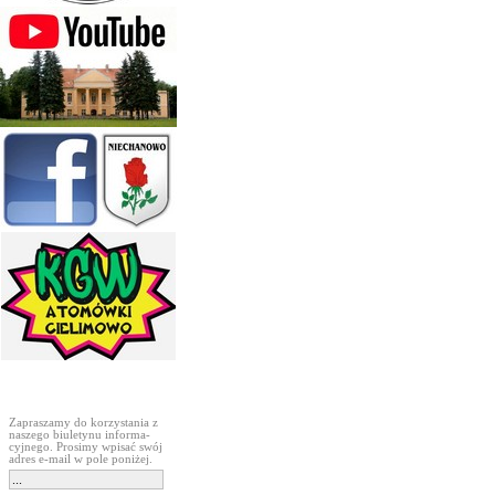
Subskrypcja
Zapraszamy do korzystania z
naszego biuletynu informa-
cyjnego. Prosimy wpisać swój
adres e-mail w pole poniżej.