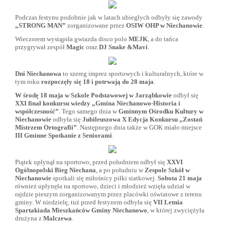
Podczas festynu podobnie jak w latach ubiegłych odbyły się zawody
„STRONG MAN”
zorganizowane przez
OSIW OHP w Niechanowie
.
Wieczorem wystąpiła gwiazda disco polo
MEJK
, a do tańca
przygrywał zespół
Magic
oraz
DJ Snake &Mavi
.
Dni Niechanowa
to szereg imprez sportowych i kulturalnych, które w
tym roku
rozpoczęły się 18 i potrwają do 28 maja
.
W środę 18 maja w Szkole Podstawowej w Jarząbkowie
odbył się
XXI finał konkursu wiedzy „Gmina Niechanowo-Historia i
współczesność”
. Tego samego dnia w
Gminnym Ośrodku Kultury w
Niechanowie
odbyła się
Jubileuszowa X Edycja Konkursu „Zostań
Mistrzem Ortografii”
. Następnego dnia także w GOK miało miejsce
III Gminne Spotkanie z Seniorami
.
Piątek upłynął na sportowo, przed południem odbył się
XXVI
Ogólnopolski Bieg Niechana
, a po południu w
Zespole Szkół w
Niechanowie
spotkali się miłośnicy piłki siatkowej.
Sobota 21 maja
również upłynęła na sportowo, dzieci i młodzież wzięła udział w
rajdzie pieszym zorganizowanym przez placówki oświatowe z terenu
gminy. W niedzielę, tuż przed festynem odbyła się
VII Letnia
Spartakiada Mieszkańców Gminy Niechanowo
, w której zwyciężyła
drużyna z
Malczewa
.