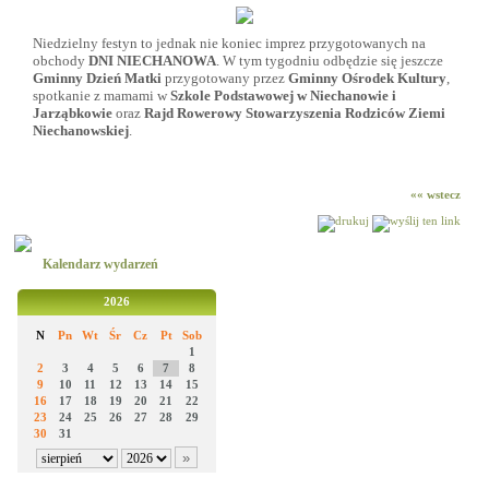
Niedzielny festyn to jednak nie koniec imprez przygotowanych na
obchody
DNI NIECHANOWA
. W tym tygodniu odbędzie się jeszcze
Gminny Dzień Matki
przygotowany przez
Gminny Ośrodek Kultury
,
spotkanie z mamami w
Szkole Podstawowej w Niechanowie i
Jarząbkowie
oraz
Rajd Rowerowy Stowarzyszenia Rodziców Ziemi
Niechanowskiej
.
«« wstecz
Kalendarz wydarzeń
2026
N
Pn
Wt
Śr
Cz
Pt
Sob
1
2
3
4
5
6
7
8
9
10
11
12
13
14
15
16
17
18
19
20
21
22
23
24
25
26
27
28
29
30
31