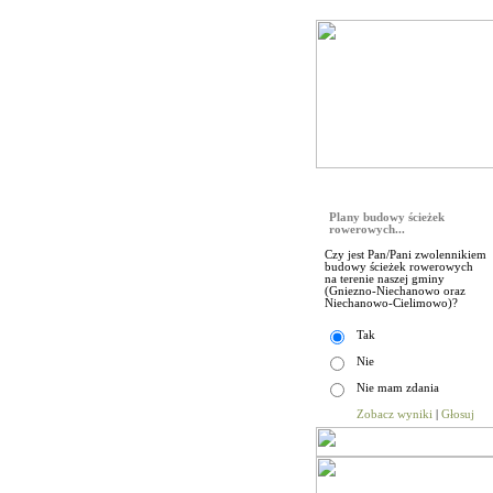
Galeria
Sonda
Plany budowy ścieżek
rowerowych...
Czy jest Pan/Pani zwolennikiem
budowy ścieżek rowerowych
na terenie naszej gminy
(Gniezno-Niechanowo oraz
Niechanowo-Cielimowo)?
Tak
Nie
Nie mam zdania
Zobacz wyniki
|
Głosuj