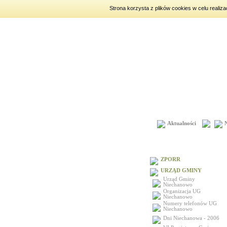
Strona korzysta z plików cookies w celu realiz
piątek
7 sierpnia 2026
|
imien
Aktualności
Menu
ZPORR
URZĄD GMINY
Urząd Gminy
Niechanowo
Organizacja UG
Niechanowo
Numery telefonów UG
Niechanowo
Dni Niechanowa - 2006