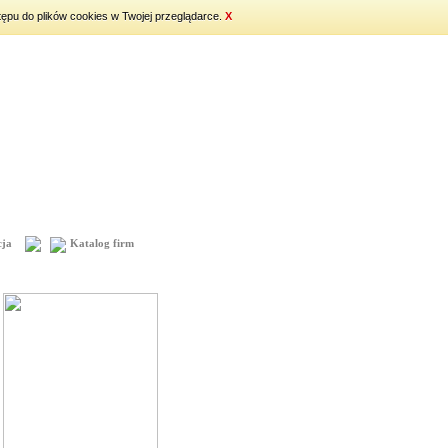
tępu do plików cookies w Twojej przeglądarce.
X
ja
Katalog firm
Mapa