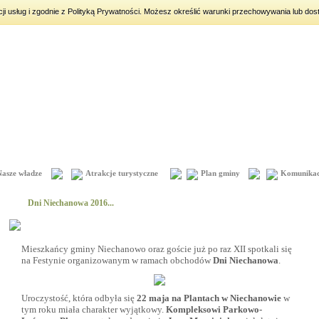
acji usług i zgodnie z Polityką Prywatności. Możesz określić warunki przechowywania lub dos
iny:
Dorota, Konrad, Kajetan
Nasze władze
Atrakcje turystyczne
Plan gminy
Komunikac
Dni Niechanowa 2016...
Mieszkańcy gminy Niechanowo oraz goście już po raz XII spotkali się
na Festynie organizowanym w ramach obchodów
Dni Niechanowa
.
Uroczystość, która odbyła się
22 maja na Plantach w Niechanowie
w
tym roku miała charakter wyjątkowy.
Kompleksowi Parkowo-