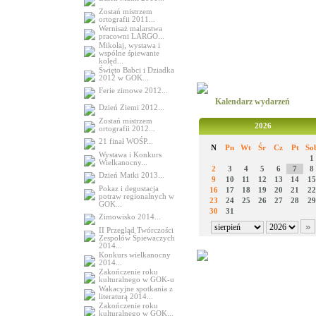
Zostań mistrzem
ortografii 2011...
Wernisaż malarstwa
pracowni LARGO...
Mikołaj, wystawa i
wspólne śpiewanie
kolęd...
Święto Babci i Dziadka
2012 w GOK...
Ferie zimowe 2012...
Kalendarz wydarzeń
Dzień Ziemi 2012...
Zostań mistrzem
2026
ortografii 2012...
21 finał WOŚP...
N
Pn
Wt
Śr
Cz
Pt
So
Wystawa i Konkurs
1
Wielkanocny...
2
3
4
5
6
7
8
Dzień Matki 2013...
9
10
11
12
13
14
15
Pokaz i degustacja
16
17
18
19
20
21
22
potraw regionalnych w
23
24
25
26
27
28
29
GOK...
30
31
Zimowisko 2014...
II Przegląd Twórczości
Zespołów Śpiewaczych
2014...
Konkurs wielkanocny
2014...
Zakończenie roku
kulturalnego w GOK-u
Wakacyjne spotkania z
literaturą 2014...
Zakończenie roku
kulturalnego w GOK...