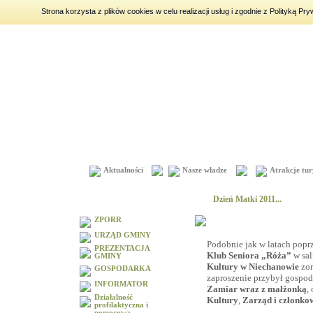
Strona korzysta z plików cookies w celu realizacji usług i zgodnie z Polityką 
piątek
7 sierpnia 2026
|
imieniny:
Dorota, Konrad, Kajetan
Aktualności
Nasze władze
Atrakcje tur
Menu
Dzień Matki 2011...
ZPORR
URZĄD GMINY
Podobnie jak w latach popr
PREZENTACJA
Klub Seniora „Róża”
w sa
GMINY
Kultury w Niechanowie
zo
GOSPODARKA
zaproszenie przybył gospo
INFORMATOR
Zamiar wraz z małżonką
,
Działalność
Kultury
,
Zarząd i członko
profilaktyczna i
pomocowa