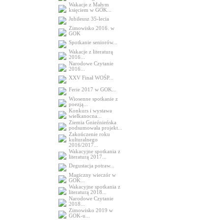
Wakacje z Małym
księciem w GOK...
Jubileusz 35-lecia
Zimowisko 2016. w
GOK
Spotkanie seniorów...
Wakacje z literaturą
2016...
Narodowe Czytanie
2016...
XXV Finał WOŚP...
Ferie 2017 w GOK...
Wiosenne spotkanie z
poezją...
Konkurs i wystawa
wielkanocna...
Ziemia Gnieźnieńska
podsumowała projekt...
Zakończenie roku
kulturalnego
2016/2017...
Wakacyjne spotkania z
literaturą 2017...
Degustacja potraw...
Magiczny wieczór w
GOK...
Wakacyjne spotkania z
literaturą 2018...
Narodowe Czytanie
2018...
Zimowisko 2019 w
GOK-u...