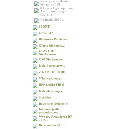
Wakacyjne spotkania z
literaturą 2019...
8 Edycja Ogólnopolskiej
Akcji Narodowego
Czytania...
Andrzejki 2019...
SPORT
OŚWIATA
Biblioteka Publiczna
Oferta biblioteki...
OSiW OHP
Niechanowo
OSP Niechanowo
Koło Pszczelarzy...
Z KART HISTORII
Wieś Kędzierzyn
REKLAMA FIRM
Kalendarz imprez
Świetlice...
Rewolucja śmieciowa
Informacje dla
pracodawców...
Wybory Prezydenta RP
2015...
Referendum 2015...