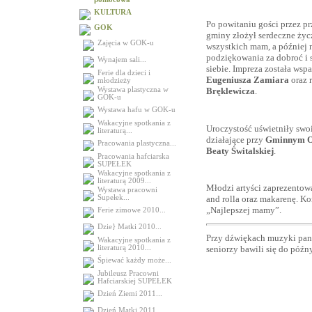
KULTURA
Po powitaniu gości przez p
GOK
gminy złożył serdeczne życ
Zajęcia w GOK-u
wszystkich mam, a później 
podziękowania za dobroć i s
Wynajem sali...
siebie. Impreza została wsp
Ferie dla dzieci i
Eugeniusza Zamiara
oraz 
młodzieży
Wystawa plastyczna w
Bręklewicza
.
GOK-u
Wystawa hafu w GOK-u
Wakacyjne spotkania z
Uroczystość uświetniły swo
literaturą...
działające przy
Gminnym O
Pracowania plastyczna...
Beaty Świtalskiej
.
Pracowania hafciarska
SUPEŁEK
Wakacyjne spotkania z
literaturą 2009...
Młodzi artyści zaprezentowa
Wystawa pracowni
and rolla oraz makarenę. K
Supełek...
„Najlepszej mamy”.
Ferie zimowe 2010...
Dzie} Matki 2010...
Przy dźwiękach muzyki pa
Wakacyjne spotkania z
literaturą 2010...
seniorzy bawili się do póź
Śpiewać każdy może...
Jubileusz Pracowni
Hafciarskiej SUPEŁEK
Dzień Ziemi 2011...
Dzień Matki 2011...