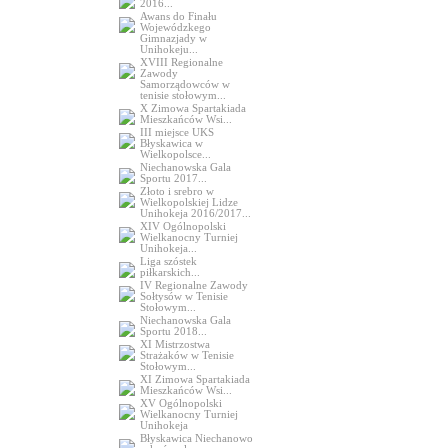
2016...
Awans do Finału
Wojewódzkego
Gimnazjady w
Unihokeju...
XVIII Regionalne
Zawody
Samorządowców w
tenisie stołowym...
X Zimowa Spartakiada
Mieszkańców Wsi...
III miejsce UKS
Błyskawica w
Wielkopolsce...
Niechanowska Gala
Sportu 2017...
Złoto i srebro w
Wielkopolskiej Lidze
Unihokeja 2016/2017...
XIV Ogólnopolski
Wielkanocny Turniej
Unihokeja...
Liga szóstek
piłkarskich...
IV Regionalne Zawody
Sołtysów w Tenisie
Stołowym...
Niechanowska Gala
Sportu 2018...
XI Mistrzostwa
Strażaków w Tenisie
Stołowym...
XI Zimowa Spartakiada
Mieszkańców Wsi...
XV Ogólnopolski
Wielkanocny Turniej
Unihokeja
Błyskawica Niechanowo