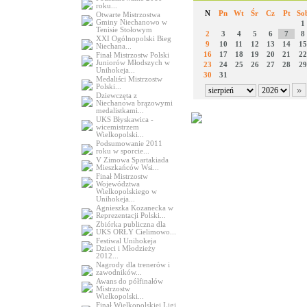
roku...
N
Pn
Wt
Śr
Cz
Pt
So
Otwarte Mistrzostwa
Gminy Niechanowo w
1
Tenisie Stołowym
2
3
4
5
6
7
8
XXI Ogólnopolski Bieg
9
10
11
12
13
14
15
Niechana...
16
17
18
19
20
21
22
Finał Mistrzostw Polski
Juniorów Młodszych w
23
24
25
26
27
28
29
Unihokeja...
30
31
Medaliści Mistrzostw
Polski...
Dziewczęta z
Niechanowa brązowymi
medalistkami...
UKS Błyskawica -
wicemistrzem
Wielkopolski...
Podsumowanie 2011
roku w sporcie...
V Zimowa Spartakiada
Mieszkańców Wsi...
Finał Mistrzostw
Województwa
Wielkopolskiego w
Unihokeja...
Agnieszka Kozanecka w
Reprezentacji Polski...
Zbiórka publiczna dla
UKS ORŁY Cielimowo...
Festiwal Unihokeja
Dzieci i Młodzieży
2012...
Nagrody dla trenerów i
zawodników...
Awans do półfinałów
Mistrzostw
Wielkopolski...
Finał Wielkopolskiej Ligi