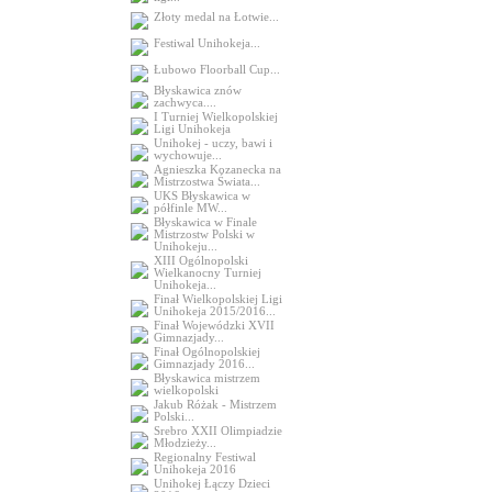
Złoty medal na Łotwie...
Festiwal Unihokeja...
Łubowo Floorball Cup...
Błyskawica znów
zachwyca....
I Turniej Wielkopolskiej
Ligi Unihokeja
Unihokej - uczy, bawi i
wychowuje...
Agnieszka Kozanecka na
Mistrzostwa Świata...
UKS Błyskawica w
półfinle MW...
Błyskawica w Finale
Mistrzostw Polski w
Unihokeju...
XIII Ogólnopolski
Wielkanocny Turniej
Unihokeja...
Finał Wielkopolskiej Ligi
Unihokeja 2015/2016...
Finał Wojewódzki XVII
Gimnazjady...
Finał Ogólnopolskiej
Gimnazjady 2016...
Błyskawica mistrzem
wielkopolski
Jakub Różak - Mistrzem
Polski...
Srebro XXII Olimpiadzie
Młodzieży...
Regionalny Festiwal
Unihokeja 2016
Unihokej Łączy Dzieci