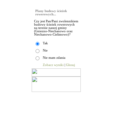
Sonda
Plany budowy ścieżek
rowerowych...
Czy jest Pan/Pani zwolennikiem
budowy ścieżek rowerowych
na terenie naszej gminy
(Gniezno-Niechanowo oraz
Niechanowo-Cielimowo)?
Tak
Nie
Nie mam zdania
Zobacz wyniki
|
Głosuj
Aktualności
|
Sesje Rady Gminy
|
Budżet Gminy
|
Urz
© Gmina Niechanowo |
on line:
1
odwiedzin:
5214723