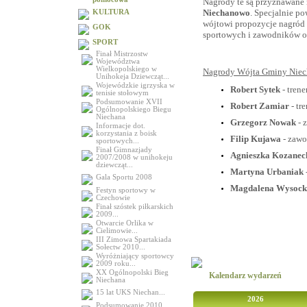
Nagrody te są przyznawane
Niechanowo
. Specjalnie p
KULTURA
wójtowi propozycje nagród 
GOK
sportowych i zawodników o
SPORT
Finał Mistrzostw
Województwa
Wielkopolskiego w
Nagrody Wójta Gminy Niec
Unihokeja Dziewcząt...
Wojewódzkie igrzyska w
Robert Sytek
- tren
tenisie stołowym
Podsumowanie XVII
Robert Zamiar
- t
Ogólnopolskiego Biegu
Niechana
Grzegorz Nowak
- 
Informacje dot.
korzystania z boisk
Filip Kujawa
- zaw
sportowych...
Finał Gimnazjady
Agnieszka Kozane
2007/2008 w unihokeju
dziewcząt...
Martyna Urbaniak
Gala Sportu 2008
Magdalena Wysoc
Festyn sportowy w
Czechowie
Finał szóstek piłkarskich
2009...
Otwarcie Orlika w
Cielimowie...
III Zimowa Spartakiada
Sołectw 2010...
Wyróżniający sportowcy
2009 roku...
XX Ogólnopolski Bieg
Kalendarz wydarzeń
Niechana
15 lat UKS Niechan...
2026
Podsumowanie 2010