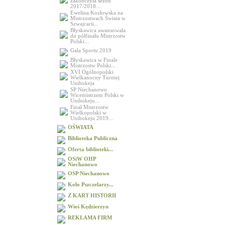
zakończyła sezon
2017/2018...
Ewelina Kozłowska na
Mistrzostwach Świata w
Szwajcarii...
Błyskawica awansowała
do półfinału Mistrzostw
Polski...
Gala Sportu 2019
Błyskawica w Finale
Mistrzostw Polski...
XVI Ogólnopolski
Wielkanocny Turniej
Unihokeja
SP Niechanowo
Wicemistrzem Polski w
Unihokeju...
Finał Mistrzostw
Wielkopolski w
Unihokeju 2019...
OŚWIATA
Biblioteka Publiczna
Oferta biblioteki...
OSiW OHP
Niechanowo
OSP Niechanowo
Koło Pszczelarzy...
Z KART HISTORII
Wieś Kędzierzyn
REKLAMA FIRM