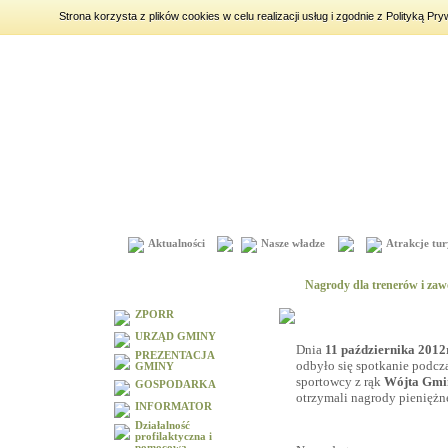
Strona korzysta z plików cookies w celu realizacji usług i zgodnie z Polityką 
piątek
7 sierpnia 2026
|
imieniny:
Dorota, Konrad, Kajetan
Aktualności
Nasze władze
Atrakcje tur
Menu
Nagrody dla trenerów i zaw
ZPORR
URZĄD GMINY
Dnia
11 października 2012
PREZENTACJA
odbyło się spotkanie podcza
GMINY
sportowcy z rąk
Wójta Gmi
GOSPODARKA
otrzymali nagrody pieniężn
INFORMATOR
Działalność
profilaktyczna i
pomocowa