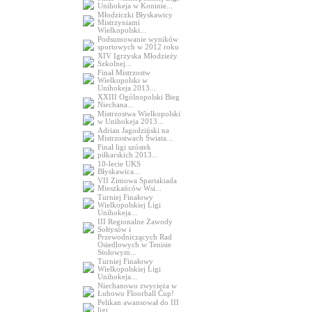
Unihokeja w Koninie...
Młodziczki Błyskawicy
Mistrzyniami
Wielkopolski...
Podsumowanie wyników
sportowych w 2012 roku
XIV Igrzyska Młodzieży
Szkolnej...
Finał Mistrzostw
Wielkopolski w
Unihokeja 2013...
XXIII Ogólnopolski Bieg
Niechana...
Mistrzostwa Wielkopolski
w Unihokeja 2013...
Adrian Jagodziński na
Mistrzostwach Świata...
Finał ligi szóstek
piłkarskich 2013...
10-lecie UKS
Błyskawica...
VII Zimowa Spartakiada
Mieszkańców Wsi...
Turniej Finałowy
Wielkopolskiej Ligi
Unihokeja...
III Regionalne Zawody
Sołtysów i
Przewodniczących Rad
Osiedlowych w Tenisie
Stołowym...
Turniej Finałowy
Wielkopolskiej Ligi
Unihokeja...
Niechanowo zwycięża w
Łubowo Floorball Cup!
Pelikan awansował do III
ligi...