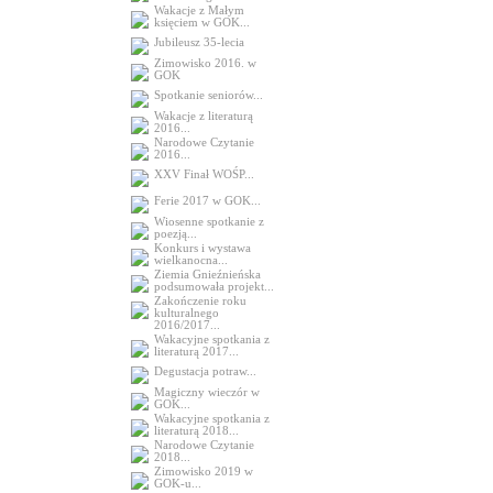
Wakacje z Małym
księciem w GOK...
Jubileusz 35-lecia
Zimowisko 2016. w
GOK
Spotkanie seniorów...
Wakacje z literaturą
2016...
Narodowe Czytanie
2016...
XXV Finał WOŚP...
Ferie 2017 w GOK...
Wiosenne spotkanie z
poezją...
Konkurs i wystawa
wielkanocna...
Ziemia Gnieźnieńska
podsumowała projekt...
Zakończenie roku
kulturalnego
2016/2017...
Wakacyjne spotkania z
literaturą 2017...
Degustacja potraw...
Magiczny wieczór w
GOK...
Wakacyjne spotkania z
literaturą 2018...
Narodowe Czytanie
2018...
Zimowisko 2019 w
GOK-u...