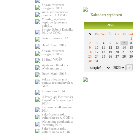
Zostań mistrzem
ortografii 2011...
Wernisaż malarstwa
Kalendarz wydarzeń
pracowni LARGO...
Mikołaj, wystawa i
wspólne śpiewanie
2026
kolęd...
Święto Babci i Dziadka
2012 w GOK...
N
Pn
Wt
Śr
Cz
Pt
So
Ferie zimowe 2012...
1
2
3
4
5
6
7
8
Dzień Ziemi 2012...
9
10
11
12
13
14
15
Zostań mistrzem
16
17
18
19
20
21
22
ortografii 2012...
23
24
25
26
27
28
29
21 finał WOŚP...
30
31
Wystawa i Konkurs
Wielkanocny...
Dzień Matki 2013...
Pokaz i degustacja
potraw regionalnych w
GOK...
Zimowisko 2014...
II Przegląd Twórczości
Zespołów Śpiewaczych
2014...
Konkurs wielkanocny
2014...
Zakończenie roku
kulturalnego w GOK-u
Wakacyjne spotkania z
literaturą 2014...
Zakończenie roku
kulturalnego w GOK...