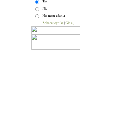
Tak
Nie
Nie mam zdania
Zobacz wyniki
|
Głosuj
Aktualności
|
Sesje Rady Gminy
|
Budżet Gminy
|
Urz
© Gmina Niechanowo |
on line:
1
odwiedzin:
5214735