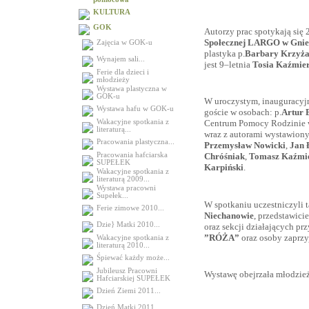
KULTURA
GOK
Autorzy prac spotykają się
Społecznej LARGO w Gnie
Zajęcia w GOK-u
plastyka p.
Barbary Krzyż
Wynajem sali...
jest 9–letnia
Tosia Kaźmie
Ferie dla dzieci i
młodzieży
Wystawa plastyczna w
GOK-u
W uroczystym, inauguracyjn
Wystawa hafu w GOK-u
goście w osobach: p.
Artur 
Wakacyjne spotkania z
Centrum Pomocy Rodzinie w
literaturą...
wraz z autorami wystawiony
Pracowania plastyczna...
Przemysław Nowicki
,
Jan 
Pracowania hafciarska
Chróśniak
,
Tomasz Kaźmie
SUPEŁEK
Karpiński
.
Wakacyjne spotkania z
literaturą 2009...
Wystawa pracowni
Supełek...
W spotkaniu uczestniczyli 
Ferie zimowe 2010...
Niechanowie
, przedstawici
Dzie} Matki 2010...
oraz sekcji działających pr
”RÓŻA”
oraz osoby zaprz
Wakacyjne spotkania z
literaturą 2010...
Śpiewać każdy może...
Jubileusz Pracowni
Wystawę obejrzała młodzie
Hafciarskiej SUPEŁEK
Dzień Ziemi 2011...
Dzień Matki 2011...