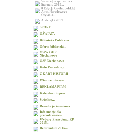
Wakacyjne spotkania z
literaturą 2019...
8 Edycja Ogólnopolskiej
Akcji Narodowego
Czytania...
Andrzejki 2019...
SPORT
OŚWIATA
Biblioteka Publiczna
Oferta biblioteki...
OSiW OHP
Niechanowo
OSP Niechanowo
Koło Pszczelarzy...
Z KART HISTORII
Wieś Kędzierzyn
REKLAMA FIRM
Kalendarz imprez
Świetlice...
Rewolucja śmieciowa
Informacje dla
pracodawców...
Wybory Prezydenta RP
2015...
Referendum 2015...