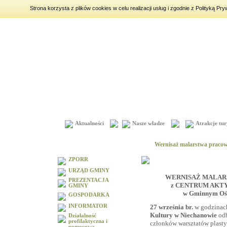
Strona korzysta z plików cookies w celu realizacji usług i zgodnie z Polityką 
piątek
7 sierpnia 2026
|
imieniny:
Dorota, Konrad, Kajetan
Aktualności
Nasze władze
Atrakcje tur
Menu
Wernisaż malarstwa praco
ZPORR
URZĄD GMINY
WERNISAŻ MALAR
PREZENTACJA
z CENTRUM AKT
GMINY
w Gminnym Ośr
GOSPODARKA
27 września br.
w godzinac
INFORMATOR
Kultury w Niechanowie
od
Działalność
profilaktyczna i
członków warsztatów plast
pomocowa